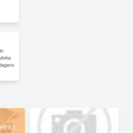
do
Minha
rdagens