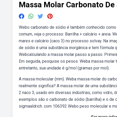
Massa Molar Carbonato De 
Webo carbonato de sódio é também conhecido como barr
comum, veja o processo: Barrilha + calcário + areia.
mares e calcário (caco 3) no processo solvay. Na i
de sódio é uma substância inorgânica e tem fórmula 
Webcalculando a massa molar passo a passo. Primeir
Em seguida, pesquise os pesos. Weba massa molar t
entretanto, sua unidade é g/mol (gramas por mol).
A massa molecular (mm). Weba massa molar do carbo
realmente significa? A massa molar de uma substânc
2 naco 3, usado em diversas indústrias, como vidro, d
exemplos são o carbonato de sódio (barrilha) e o de c
sigmaaldrich. com 106392 Webo peso molecular e mas
For more infor