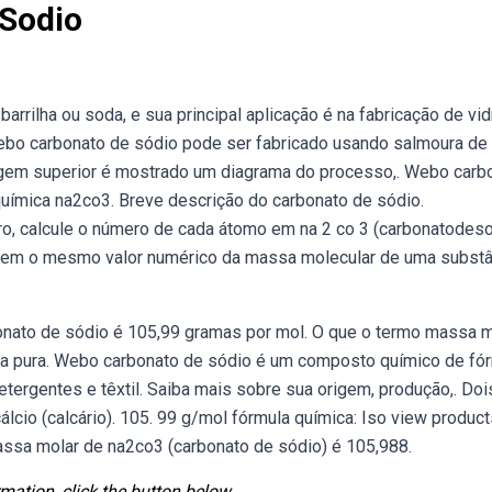
Sodio
ilha ou soda, e sua principal aplicação é na fabricação de vid
 Webo carbonato de sódio pode ser fabricado usando salmoura de
magem superior é mostrado um diagrama do processo,. Webo carb
química na2co3. Breve descrição do carbonato de sódio.
o, calcule o número de cada átomo em na 2 co 3 (carbonatodeso
em o mesmo valor numérico da massa molecular de uma substâ
nato de sódio é 105,99 gramas por mol. O que o termo massa m
ia pura. Webo carbonato de sódio é um composto químico de fó
etergentes e têxtil. Saiba mais sobre sua origem, produção,. Doi
álcio (calcário). 105. 99 g/mol fórmula química: Iso view produc
sa molar de na2co3 (carbonato de sódio) é 105,988.
mation, click the button below.