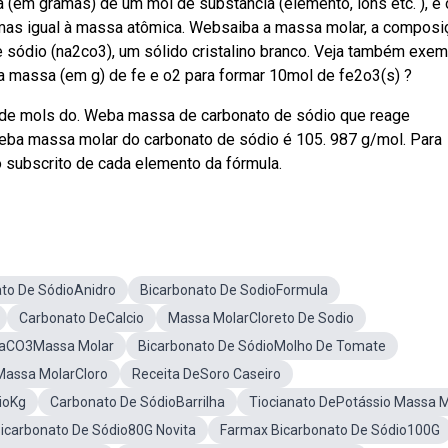
em gramas) de um mol de substância (elemento, íons etc. ), e 
as igual à massa atômica. Websaiba a massa molar, a composi
 sódio (na2co3), um sólido cristalino branco. Veja também exe
 massa (em g) de fe e o2 para formar 10mol de fe2o3(s) ?
o de mols do. Weba massa de carbonato de sódio que reage
eba massa molar do carbonato de sódio é 105. 987 g/mol. Para
 subscrito de cada elemento da fórmula.
ato De SódioAnidro
Bicarbonato De SodioFormula
Carbonato DeCalcio
Massa MolarCloreto De Sodio
aCO3Massa Molar
Bicarbonato De SódioMolho De Tomate
Massa MolarCloro
Receita DeSoro Caseiro
ioKg
Carbonato De SódioBarrilha
Tiocianato DePotássio Massa M
icarbonato De Sódio80G Novita
Farmax Bicarbonato De Sódio100G