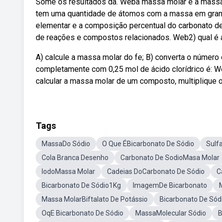
Some os resultados da. Weba massa molar é a massa (
tem uma quantidade de átomos com a massa em gram
elementar e a composição percentual do carbonato de
de reações e compostos relacionados. Web2) qual é a
A) calcule a massa molar do fe; B) converta o númer
completamente com 0,25 mol de ácido clorídrico é: W
calcular a massa molar de um composto, multiplique o
Tags
MassaDo Sódio
O Que ÉBicarbonato De Sódio
Sulf
Cola Branca Desenho
Carbonato De SodioMasa Molar
IodoMassa Molar
Cadeias DoCarbonato De Sódio
C
Bicarbonato De Sódio1Kg
ImagemDe Bicarbonato
Massa MolarBiftalato De Potássio
Bicarbonato De Sód
OqE Bicarbonato De Sódio
MassaMolecular Sódio
B