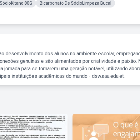
 SódioKitano 80G
Bicarbonato De SódioLimpeza Bucal
 ao desenvolvimento dos alunos no ambiente escolar, empregan
nexões genuínas e são alimentados por criatividade e paixão. 
a jornada para se tornarem uma geração notável, utilizando abo
ipais instituições acadêmicas do mundo - dsw.aau.edu.et.