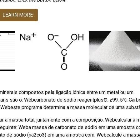
LEARN MORE
inerais compostos pela ligação iônica entre um metal ou um
muns são o. Webcarbonato de sódio reagentplus®, ≥99. 5%; Carb
o. Webeste programa determina a massa molecular de uma substâ
cular a massa total, juntamente com a composição. Webcalcular a
 seguinte: Weba massa de carbonato de sódio em uma amostra 
onato de sódio (na2co3) em uma amostra com. Webcalcule a mass