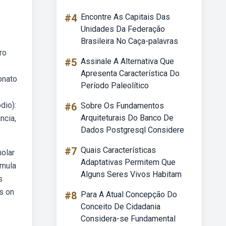
#4
Encontre As Capitais Das
Unidades Da Federação
Brasileira No Caça-palavras
ro
#5
Assinale A Alternativa Que
Apresenta Característica Do
onato
Período Paleolítico
dio):
#6
Sobre Os Fundamentos
Arquiteturais Do Banco De
ncia,
Dados Postgresql Considere
#7
Quais Características
olar
Adaptativas Permitem Que
rmula
Alguns Seres Vivos Habitam
s
ts on
#8
Para A Atual Concepção Do
Conceito De Cidadania
Considera-se Fundamental