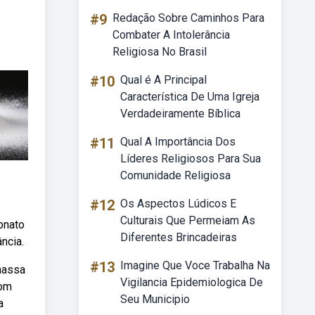
#9
Redação Sobre Caminhos Para
Combater A Intolerância
Religiosa No Brasil
#10
Qual é A Principal
Característica De Uma Igreja
Verdadeiramente Bíblica
#11
Qual A Importância Dos
Líderes Religiosos Para Sua
Comunidade Religiosa
#12
Os Aspectos Lúdicos E
Culturais Que Permeiam As
onato
Diferentes Brincadeiras
ncia.
#13
Imagine Que Voce Trabalha Na
 massa
Vigilancia Epidemiologica De
com
Seu Municipio
a