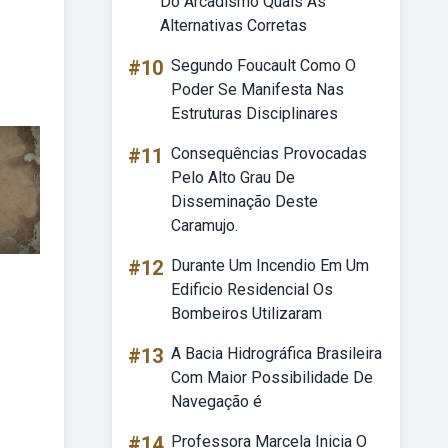
Do Arcadismo Quais As
Alternativas Corretas
#10
Segundo Foucault Como O
Poder Se Manifesta Nas
Estruturas Disciplinares
#11
Consequências Provocadas
Pelo Alto Grau De
Disseminação Deste
Caramujo.
#12
Durante Um Incendio Em Um
Edificio Residencial Os
Bombeiros Utilizaram
#13
A Bacia Hidrográfica Brasileira
Com Maior Possibilidade De
Navegação é
#14
Professora Marcela Inicia O