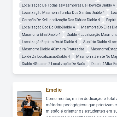
Localizaçao De Todas asMasmorras De Howeza Diablo 4
Localização MasmorraTumba Dos Santos Diablo 4
Loc
Coração De KellLocalização Dos Diários Diablo 4
Espiri
Localização Eco Do OdioDiablo 4
MasmorraDo Elias Dia
Masmorra EliasDiablo 4
Diablo 4 Localização Masmorr
LocalizaçãoEspírito Druid Diablo 4
Suplício Diablo 4Loc
Masmorra Diablo 4Cimeira Fraturadas
MasmorraEstepe
Lorde Zir LocalizaçaoDiablo 4
Masmorra Zenite No Map
Diablo 4Season 2 Localização De Baús
Diablo 4Altar 
Emelie
Como mentor, minha dedicação é total
métodos pedagógicos que priorizam co
missão é orientar os estudantes em su