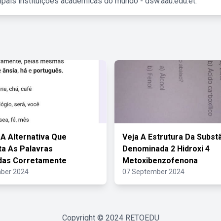
ipais instituições acadêmicas do mundo - dsw.aau.edu.et.
 A Alternativa Que
Veja A Estrutura Da Subst
a As Palavras
Denominada 2 Hidroxi 4
das Corretamente
Metoxibenzofenona
ber 2024
07 September 2024
Copyright © 2024
RETOEDU