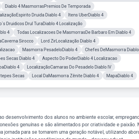
Diablo 4 MasmorrasPremios De Temporada
alizaçãoEspirito Druida Diablo 4
Itens UberDiablo 4
to`s Druidicos Drul TuraDiablo 4 Localização
blo 4
Todas Localizacoes De MasmorrasDe Barbaro Em Diablo 4
aCaverna Sirocco
Lord ZirLocalização Diablo 4
alizacao
Masmorra PesadeloDiablo 4
Chefes DeMasmorra Diablo
s Secas Diablo 4
Aspecto Do PoderDiablo 4 Localizacao
aDiablo 4
LocalizaçãoCamaras Do Pesadelo Diablo IV
Estepes Secas
Local DaMasmorra Zênite Diablo 4
MapaDiablo 4
 ao desenvolvimento dos alunos no ambiente escolar, empregan
nexões genuínas e são alimentados por criatividade e paixão. 
a jornada para se tornarem uma geração notável, utilizando abo