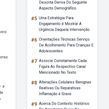
Descrita Deriva Do Seguinte
Aspecto Demográfico:
#5
Uma Estratégia Para
Engajamento é Mostrar A
Urgência Daquela Intervenção
veis
#6
Orientações Técnicas Serviço
De Acolhimento Para Crianças E
Adolescentes
orras
#7
Associe Corretamente Cada
Figura Ao Respectivo Canal
Mencionado No Texto
#8
Alterações Celulares Benignas
— a
Reativas Ou Reparativas
de
Inflamação é Grave
o
#9
Acerca Do Contexto Histórico