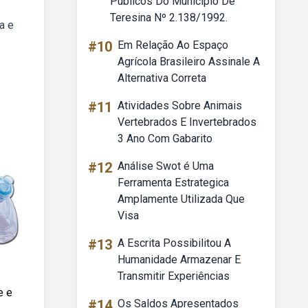
Públicos Do Município De
Teresina Nº 2.138/1992.
a e
#10
Em Relação Ao Espaço
Agrícola Brasileiro Assinale A
Alternativa Correta
#11
Atividades Sobre Animais
Vertebrados E Invertebrados
3 Ano Com Gabarito
#12
Análise Swot é Uma
Ferramenta Estrategica
Amplamente Utilizada Que
Visa
#13
A Escrita Possibilitou A
Humanidade Armazenar E
Transmitir Experiências
e e
#14
Os Saldos Apresentados