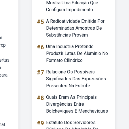
Mostra Uma Situação Que
Configura Impedimento
#5
A Radioatividade Emitida Por
Determinadas Amostras De
Substâncias Provém
ar
rcp
#6
Uma Industria Pretende
Produzir Latas De Aluminio No
ertas
Formato Cilindrico
a
#7
Relacione Os Possíveis
para
Significados Das Expressões
a
Presentes Na Estrofe
#8
Quais Eram As Principais
Divergências Entre
Bolcheviques E Mencheviques
#9
Estatuto Dos Servidores
al.