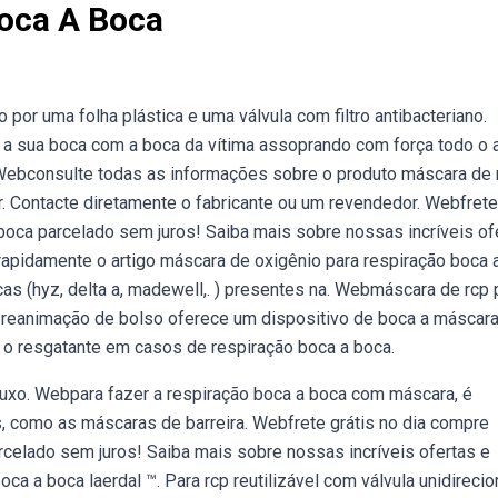
oca A Boca
or uma folha plástica e uma válvula com filtro antibacteriano.
a sua boca com a boca da vítima assoprando com força todo o 
. Webconsulte todas as informações sobre o produto máscara de 
. Contacte diretamente o fabricante ou um revendedor. Webfrete
boca parcelado sem juros! Saiba mais sobre nossas incríveis of
pidamente o artigo máscara de oxigênio para respiração boca 
s (hyz, delta a, madewell,. ) presentes na. Webmáscara de rcp 
 reanimação de bolso oferece um dispositivo de boca a máscar
ar o resgatante em casos de respiração boca a boca.
fluxo. Webpara fazer a respiração boca a boca com máscara, é
, como as máscaras de barreira. Webfrete grátis no dia compre
celado sem juros! Saiba mais sobre nossas incríveis ofertas e
a boca laerdal ™. Para rcp reutilizável com válvula unidirecion