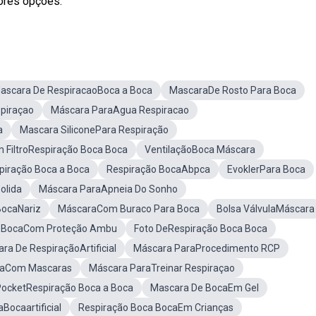
hores opções.
ascara De RespiracaoBoca a Boca
MascaraDe Rosto Para Boca
piraçao
Máscara ParaAgua Respiracao
a
Mascara SiliconePara Respiração
 FiltroRespiração Boca Boca
VentilaçãoBoca Máscara
piração Boca a Boca
Respiração BocaAbpca
EvoklerPara Boca
olida
Máscara ParaApneia Do Sonho
BocaNariz
MáscaraCom Buraco Para Boca
Bolsa VálvulaMáscara
a BocaCom Proteção Ambu
Foto DeRespiração Boca Boca
ra De RespiraçãoArtificial
Máscara ParaProcedimento RCP
caCom Mascaras
Máscara ParaTreinar Respiraçao
ocketRespiração Boca a Boca
Mascara De BocaEm Gel
Bocaartificial
Respiração Boca BocaEm Crianças