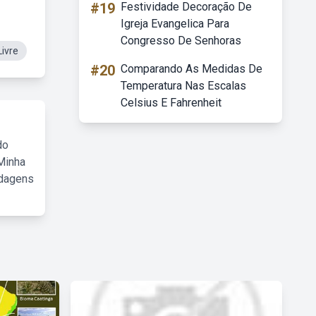
#19
Festividade Decoração De
Igreja Evangelica Para
Congresso De Senhoras
ivre
#20
Comparando As Medidas De
Temperatura Nas Escalas
Celsius E Fahrenheit
do
Minha
rdagens