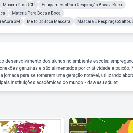
Mascra ParaRCP
EquipamentoPara Respiração Boca a Boca
oca
MaterialPara Boca a Boca
raAura 3M
Me to DoBoca Mascara
Máscara E RespiraçãoSaltos L
 ao desenvolvimento dos alunos no ambiente escolar, empregan
nexões genuínas e são alimentados por criatividade e paixão. 
a jornada para se tornarem uma geração notável, utilizando abo
ipais instituições acadêmicas do mundo - dsw.aau.edu.et.