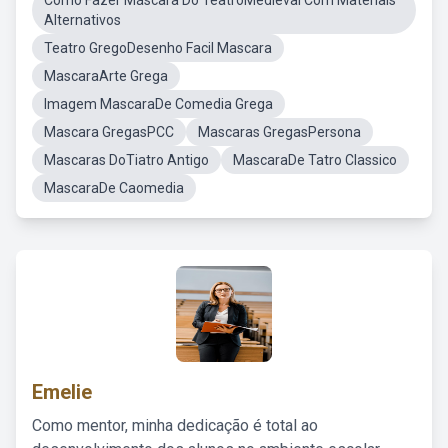
Como Fazer Máscara Do TeatroMedieval Com Materiais
Alternativos
Teatro GregoDesenho Facil Mascara
MascaraArte Grega
Imagem MascaraDe Comedia Grega
Mascara GregasPCC
Mascaras GregasPersona
Mascaras DoTiatro Antigo
MascaraDe Tatro Classico
MascaraDe Caomedia
Emelie
Como mentor, minha dedicação é total ao