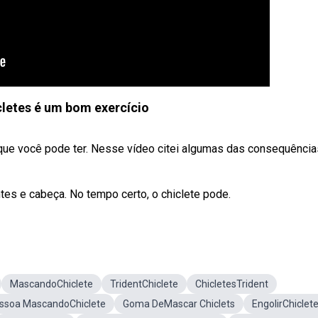
letes é um bom exercício
 você pode ter. Nesse vídeo citei algumas das consequência
es e cabeça. No tempo certo, o chiclete pode.
MascandoChiclete
TridentChiclete
ChicletesTrident
ssoa MascandoChiclete
Goma DeMascar Chiclets
EngolirChiclet