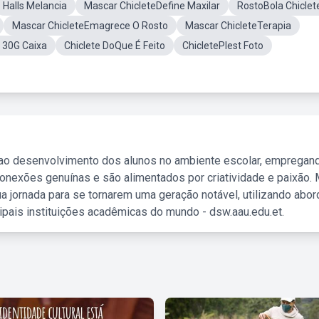
Halls Melancia
Mascar ChicleteDefine Maxilar
RostoBola Chiclet
Mascar ChicleteEmagrece O Rosto
Mascar ChicleteTerapia
t 30G Caixa
Chiclete DoQue É Feito
ChicletePlest Foto
 ao desenvolvimento dos alunos no ambiente escolar, empregan
nexões genuínas e são alimentados por criatividade e paixão. 
a jornada para se tornarem uma geração notável, utilizando abo
ipais instituições acadêmicas do mundo - dsw.aau.edu.et.