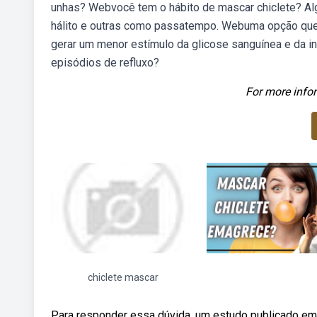
unhas? Webvocê tem o hábito de mascar chiclete? Al
hálito e outras como passatempo. Webuma opção que 
gerar um menor estímulo da glicose sanguínea e da i
episódios de refluxo?
For more infor
chiclete mascar
Para responder essa dúvida, um estudo publicado em