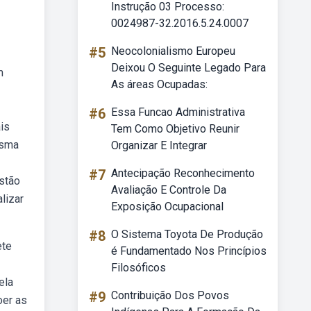
Instrução 03 Processo:
0024987-32.2016.5.24.0007
#5
Neocolonialismo Europeu
Deixou O Seguinte Legado Para
m
As áreas Ocupadas:
#6
Essa Funcao Administrativa
is
Tem Como Objetivo Reunir
esma
Organizar E Integrar
#7
Antecipação Reconhecimento
stão
Avaliação E Controle Da
lizar
Exposição Ocupacional
#8
O Sistema Toyota De Produção
ete
é Fundamentado Nos Princípios
Filosóficos
ela
#9
Contribuição Dos Povos
oer as