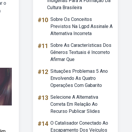
Indígenas Para A Formação Da
r o
Cultura Brasileira
a
#10
Sobre Os Conceitos
Previstos Na Lgpd Assinale A
Alternativa Incorreta
#11
Sobre As Características Dos
Gêneros Textuais é Incorreto
Afirmar Que
#12
Situações Problemas 5 Ano
Envolvendo As Quatro
Operações Com Gabarito
#13
Selecione A Alternativa
Correta Em Relação Ao
Recurso Publicar Slides
#14
O Catalisador Conectado Ao
Escapamento Dos Veículos
bém