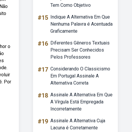
Tem Como Objetivo
 Não
ito
#15
Indique A Alternativa Em Que
Nenhuma Palavra é Acentuada
Graficamente
#16
Diferentes Gêneros Textuais
hor o
Precisam Ser Conhecidos
ão
Pelos Professores
es
ode.
#17
Considerando O Classicismo
oluir
Em Portugal Assinale A
é. Por
Alternativa Correta
#18
Assinale A Alternativa Em Que
A Vírgula Está Empregada
Incorretamente
#19
Assinale A Alternativa Cuja
Lacuna é Corretamente