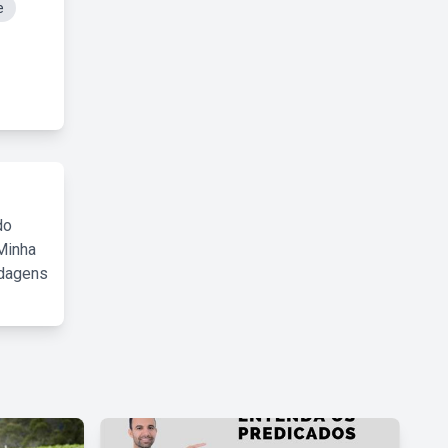
e
do
Minha
rdagens