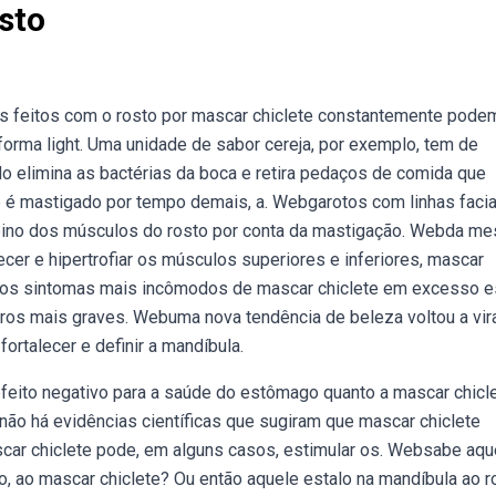
sto
os feitos com o rosto por mascar chiclete constantemente pode
rma light. Uma unidade de sabor cereja, por exemplo, tem de
o elimina as bactérias da boca e retira pedaços de comida que
 é mastigado por tempo demais, a. Webgarotos com linhas facia
reino dos músculos do rosto por conta da mastigação. Webda m
er e hipertrofiar os músculos superiores e inferiores, mascar
re os sintomas mais incômodos de mascar chiclete em excesso e
ros mais graves. Webuma nova tendência de beleza voltou a vira
ortalecer e definir a mandíbula.
efeito negativo para a saúde do estômago quanto a mascar chicl
bnão há evidências científicas que sugiram que mascar chiclete
scar chiclete pode, em alguns casos, estimular os. Websabe aqu
, ao mascar chiclete? Ou então aquele estalo na mandíbula ao r