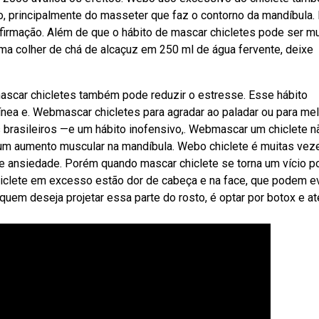
, principalmente do masseter que faz o contorno da mandíbula.
firmação. Além de que o hábito de mascar chicletes pode ser mu
ma colher de chá de alcaçuz em 250 ml de água fervente, deixe
ascar chicletes também pode reduzir o estresse. Esse hábito
nea e. Webmascar chicletes para agradar ao paladar ou para mel
os brasileiros —e um hábito inofensivo,. Webmascar um chiclete n
r um aumento muscular na mandíbula. Webo chiclete é muitas vez
e e ansiedade. Porém quando mascar chiclete se torna um vício p
clete em excesso estão dor de cabeça e na face, que podem ev
quem deseja projetar essa parte do rosto, é optar por botox e at