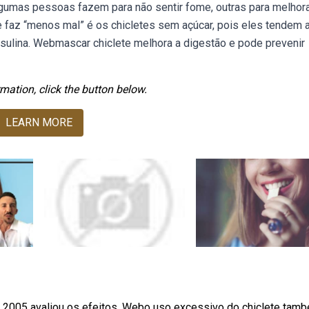
gumas pessoas fazem para não sentir fome, outras para melhora
faz “menos mal” é os chicletes sem açúcar, pois eles tendem 
nsulina. Webmascar chiclete melhora a digestão e pode prevenir
mation, click the button below.
LEARN MORE
 2005 avaliou os efeitos. Webo uso excessivo do chiclete tam