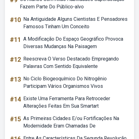
#9
Fazem Parte Do Público-alvo
#10
Na Antiguidade Alguns Cientistas E Pensadores
Famosos Tinham Um Conceito
#11
A Modificação Do Espaço Geográfico Provoca
Diversas Mudanças Na Paisagem
#12
Reescreva O Verso Destacado Empregando
Palavras Com Sentido Equivalente
#13
No Ciclo Biogeoquímico Do Nitrogênio
Participam Vários Organismos Vivos
#14
Existe Uma Ferramenta Para Retroceder
Alterações Feitas Em Sua Smartart
#15
As Primeiras Cidades E/ou Fortificações Na
Modernidade Eram Chamadas De
Entre As Características Da Segunda Revolução