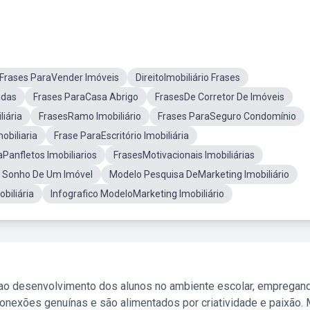
Frases ParaVender Imóveis
DireitoImobiliário Frases
ndas
Frases ParaCasa Abrigo
FrasesDe Corretor De Imóveis
liária
FrasesRamo Imobiliário
Frases ParaSeguro Condomínio
obiliaria
Frase ParaEscritório Imobiliária
Panfletos Imobiliarios
FrasesMotivacionais Imobiliárias
 Sonho De Um Imóvel
Modelo Pesquisa DeMarketing Imobiliário
biliária
Infografico ModeloMarketing Imobiliário
 ao desenvolvimento dos alunos no ambiente escolar, empregan
nexões genuínas e são alimentados por criatividade e paixão. 