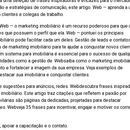
ra uma seleção de frases inspiradoras e eficazes para o mercad
ção e estratégias de comunicação, este artigo. Web — aprenda a 
 clientes e colegas de trabalho.
. Web — o marketing imobiliário é um recurso poderoso para que
es que possuem o perfil que ela. Web — pontuei os principais
liário pode facilitar cada um deles: Gestão de leads e contatos
 de marketing imobiliário para te ajudar a conquistar novos clien
um sistema para imobiliária é essencial para o sucesso de qualq
lidades como a gestão de. Websaiba como o marketing imobiliá
mento e fortalecer a imagem da sua empresa. Veja exemplos de
tacar sua imobiliária e conquistar clientes.
ece sugestões para anúncios, redes. Webdescubra frases inspira
obiliário. Este artigo traz citações que refletem a paixão por
liárias são páginas da dedicadas, projetadas para destacar
es. Webveja 35 frases para incentivar, engajar e motiver os corr
apoiar a capacitação e o contato.