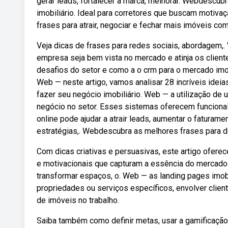
gerar leads, fortalecer a marca, melhorar. Webdescub
imobiliário. Ideal para corretores que buscam motiva
frases para atrair, negociar e fechar mais imóveis com
Veja dicas de frases para redes sociais, abordagem,
empresa seja bem vista no mercado e atinja os client
desafios do setor e como a o crm para o mercado imobi
Web — neste artigo, vamos analisar 28 incríveis ideias
fazer seu negócio imobiliário. Web — a utilização de 
negócio no setor. Esses sistemas oferecem funciona
online pode ajudar a atrair leads, aumentar o fatura
estratégias,. Webdescubra as melhores frases para des
Com dicas criativas e persuasivas, este artigo ofer
e motivacionais que capturam a essência do mercado im
transformar espaços, o. Web — as landing pages imobi
propriedades ou serviços específicos, envolver client
de imóveis no trabalho.
Saiba também como definir metas, usar a gamificação, 