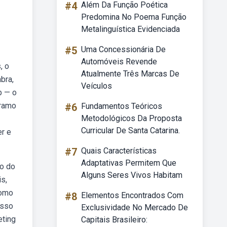
#4
Além Da Função Poética
Predomina No Poema Função
Metalinguística Evidenciada
#5
Uma Concessionária De
Automóveis Revende
, o
Atualmente Três Marcas De
bra,
Veículos
b — o
 ramo
#6
Fundamentos Teóricos
Metodológicos Da Proposta
Curricular De Santa Catarina.
er e
#7
Quais Características
Adaptativas Permitem Que
to do
Alguns Seres Vivos Habitam
s,
como
#8
Elementos Encontrados Com
isso
Exclusividade No Mercado De
eting
Capitais Brasileiro: