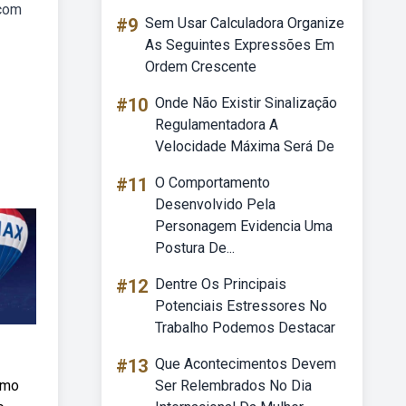
 com
#9
Sem Usar Calculadora Organize
As Seguintes Expressões Em
Ordem Crescente
#10
Onde Não Existir Sinalização
Regulamentadora A
Velocidade Máxima Será De
#11
O Comportamento
Desenvolvido Pela
Personagem Evidencia Uma
Postura De...
#12
Dentre Os Principais
Potenciais Estressores No
Trabalho Podemos Destacar
#13
Que Acontecimentos Devem
omo
Ser Relembrados No Dia