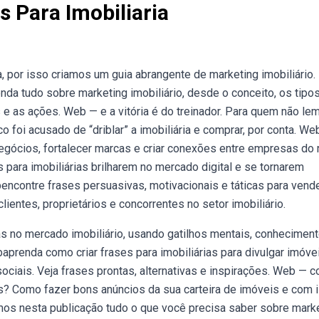
s Para Imobiliaria
, por isso criamos um guia abrangente de marketing imobiliário.
da tudo sobre marketing imobiliário, desde o conceito, os tipos
s e as ações. Web — e a vitória é do treinador. Para quem não lem
ico foi acusado de “driblar” a imobiliária e comprar, por conta. We
negócios, fortalecer marcas e criar conexões entre empresas do
 para imobiliárias brilharem no mercado digital e se tornarem
bencontre frases persuasivas, motivacionais e táticas para vend
entes, proprietários e concorrentes no setor imobiliário.
 no mercado imobiliário, usando gatilhos mentais, conhecimen
aprenda como criar frases para imobiliárias para divulgar imóvei
ociais. Veja frases prontas, alternativas e inspirações. Web — 
is? Como fazer bons anúncios da sua carteira de imóveis e com 
amos nesta publicação tudo o que você precisa saber sobre mark