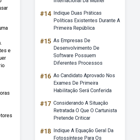
o
Internacional Da Mulher
usar
#14
Indique Duas Práticas
Políticas Existentes Durante A
 uma
Primeira República
#15
As Empresas De
.
Desenvolvimento De
tes e
Software Possuem
uer
Diferentes Processos
rio
#16
Ao Candidato Aprovado Nos
Exames De Primeira
Habilitação Será Conferida
doras
#17
Considerando A Situação
Retratada O Que O Cartunista
etores
Pretende Criticar
#18
Indique A Equação Geral Da
Fotossíntese Para Os