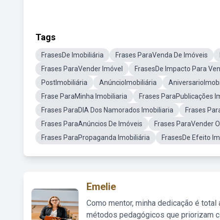
Tags
FrasesDe Imobiliária
Frases ParaVenda De Imóveis
Frases ParaVender Imóvel
FrasesDe Impacto Para Ve
PostImobiliária
AnúncioImobiliária
AniversarioImobi
Frase ParaMinha Imobiliaria
Frases ParaPublicações Im
Frases ParaDIA Dos Namorados Imobiliaria
Frases Para
Frases ParaAnúncios De Imóveis
Frases ParaVender O
Frases ParaPropaganda Imobiliária
FrasesDe Efeito Imo
Emelie
Como mentor, minha dedicação é total
métodos pedagógicos que priorizam co