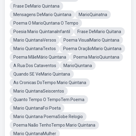
Frase DeMario Quintana
Mensagens DeMario Quintana
MarioQuinatna
Poema O MarioQuntana O Tempo
Poesia Mario QuintanaInfantil
Frase DeMario Quitana
Mario QuintanaVersos
Poema VisualMario Quintana
Mario QuintanaTextos
Poema OraçãoMario Quintana
Poema MãeMário Quintana
Poema MarioQuiuntana
A Rua Dos Cataventos
MarioQiuntana
Quando SE VeMario Quintana
As Cronicas DoTempo Mario Quintana
Mario QuintanaSeiscentos
Quanto Tempo O TempoTem Poema
Mario QuintanaFoi Poeta
Mario Quintana PoemaSobe Relogio
Poema Naão TenhoTempo Mario Quintana
Mario QuintanaMulher