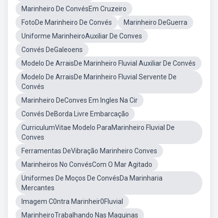
Marinheiro De ConvésEm Cruzeiro
FotoDe Marinheiro De Convés
Marinheiro DeGuerra
Uniforme MarinheiroAuxiliar De Conves
Convés DeGaleoens
Modelo De ArraisDe Marinheiro Fluvial Auxiliar De Convés
Modelo De ArraisDe Marinheiro Fluvial Servente De
Convés
Marinheiro DeConves Em Ingles Na Cir
Convés DeBorda Livre Embarcação
CurriculumVitae Modelo ParaMarinheiro Fluvial De
Conves
Ferramentas DeVibração Marinheiro Conves
Marinheiros No ConvésCom O Mar Agitado
Uniformes De Moços De ConvésDa Marinharia
Mercantes
Imagem C0ntra Marinheir0Fluvial
MarinheiroTrabalhando Nas Maquinas