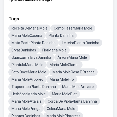
Tags
Receita DeMaria Mole
Como FazerMaria Mole
Maria MoleCaseira
Planta Daninha
Mata PastoPlanta Daninha
LeiteiroPlanta Daninha
ErvasDaninhas
FlorMaria Mole
Guanxuma ErvaDaninha
ÁrvoreMaria Mole
PlantulaMaria Mole
Maria MoleClamel
Foto DoceMaria Mole
Maria MoleRosa E Branca
Maria MoleArboreo
Maria MoleFlro
TrapoerabaPlanta Daninha
Maria MoleArqvore
HerbáceaMaria Mole
Maria MoleDiet
Maria MoleAtalaia
Corda De ViolaPlanta Daninha
Maria MolePimga
GeleiaMaria Mole
Plantas Daninhas
Maria MolePintarest