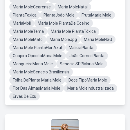
Maria MoleCearense
Maria MoleNatal
PlantaToxica
PlantaJoão Mole
FrutaMaria Mole
MariaMoli
Maria Mole PlantaDe Coelho
Maria MoleTema
Maria Mole PlantaTóxica
Maria MoleMato
Maria MoleJpg
Maria MoleNSG
Maria Mole PlantaFlor Azul
MalíciaPlanta
Guapira OpositaMaria Mole
João GomesPlanta
MangueiraMaria Mole
Senecio SPPMaria Mole
Maria MoleSenecio Brasiliensis
Folha DaPlanta Maria Mole
Doce TipoMaria Mole
Flor Das AlmasMaria Mole
Maria MoleIndustralizada
Ervas De Exu