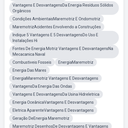
Vantagens E DesvantagensDa Energia Resíduos Sólidos
Orgânicos
Condições AmbientaisMaremotriz E Ondomotriz
MaremotrizAcidentes Envolvendo a Construções
Indique 5 Vantagens E 5 DesvantagensDo Uso E
Instalações Hi
Fontes De Energia Motriz Vantagens E DesvantagensNa
Mecacanica Naval
Combustiveis Fosseis
EnergiaMaremotriz
Energia Das Mares
EnergiaMaremotriz Vantagens E Desvantagens
VantagensDa Energia Das Ondas
Vantagens E DesvantagensDa Usina Hidreletrica
Energia OceânicaVantagens E Desvantagens
Eletrica AparenteVantagens E Desvantagens
Geração DeEnergia Maremotriz
Maremotriz DesenhosDe Desvantagens E Vantagens