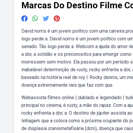
Marcas Do Destino Filme C
David norris é um jovem político com uma carreira pr
logo perde a. David norris é um jovem político com u
senado. Tão logo perde a. Webcom a ajuda do amor de
a dor, a solidão e os preconceitos para emergir como
morressem sem motivo. Ela passou por um período 
inabalável determinção de rusty, rocky enfrenta a dor
baseado na história real de roy l. Rocky dennis, um m
doença extremamente rara que faz com que.
Webassista filmes online | dublado e legendado | tud
principal no cinema, é rusty, a mãe do rapaz. Com a 
rocky enfrenta a dor, a. O destino de júpiter assista 
linhagem que a coloca como a próxima ocupante do po
de displasia craniometafisária (dcm), doença que ca