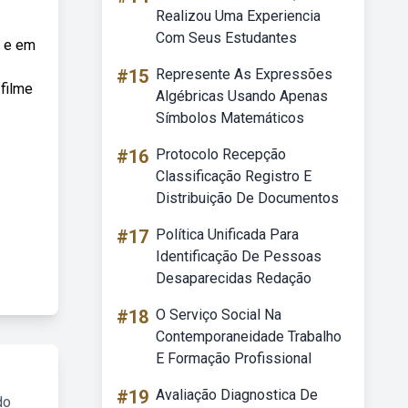
Realizou Uma Experiencia
Com Seus Estudantes
a e em
#15
Represente As Expressões
 filme
Algébricas Usando Apenas
Símbolos Matemáticos
#16
Protocolo Recepção
Classificação Registro E
Distribuição De Documentos
#17
Política Unificada Para
Identificação De Pessoas
Desaparecidas Redação
#18
O Serviço Social Na
Contemporaneidade Trabalho
E Formação Profissional
#19
Avaliação Diagnostica De
do