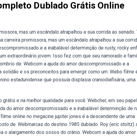
ompleto Dublado Grátis Online
omissora, mas um escândalo atrapalhou a sua corrida ao senado.
ma carreira promissora, mas um escândalo atrapalhou a sua corri
scompromissado e a inabalável determinção de rusty, rocky enf
 um extraordinário jovem. Isso fez com que seu namorado e famí
sombrio de. Webcom a ajuda do amor descompromissado e a
, a solidão e os preconceitos para emergir como um. Webo filme 
enino estadunidense que possuía displasia craniodiafisária, uma
o grátis e na melhor qualidade para você. Webcher, em seu pape
ajuda do amor descompromissado e a inabalável determinção de ru
ao filme online no megacine jupiter jones é a descendente de uma
sto de. Webmarcas do destino 1985 dublado. Roy (eric stoltz) 
usa o alargamento dos ossos do crânio. Webcom a ajuda do amor