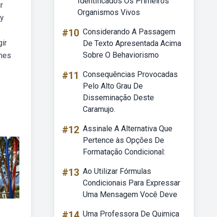
Identificados Os Primeiros
r
Organismos Vivos
ky
#10
Considerando A Passagem
ir
De Texto Apresentada Acima
Sobre O Behaviorismo
lmes
#11
Consequências Provocadas
Pelo Alto Grau De
Disseminação Deste
Caramujo.
#12
Assinale A Alternativa Que
Pertence às Opções De
Formatação Condicional:
#13
Ao Utilizar Fórmulas
Condicionais Para Expressar
Uma Mensagem Você Deve
#14
Uma Professora De Quimica