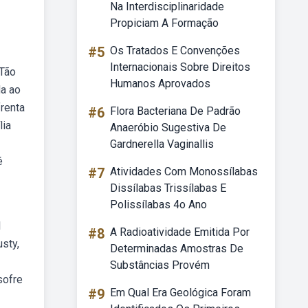
Na Interdisciplinaridade
Propiciam A Formação
#5
Os Tratados E Convenções
Internacionais Sobre Direitos
 Tão
Humanos Aprovados
da ao
renta
#6
Flora Bacteriana De Padrão
lia
Anaeróbio Sugestiva De
Gardnerella Vaginallis
é
#7
Atividades Com Monossílabas
Dissílabas Trissílabas E
Polissílabas 4o Ano
l
#8
A Radioatividade Emitida Por
sty,
Determinadas Amostras De
Substâncias Provém
sofre
#9
Em Qual Era Geológica Foram