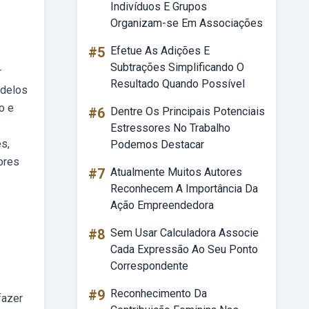
Indivíduos E Grupos
Organizam-se Em Associações
#5
Efetue As Adições E
Subtrações Simplificando O
r
Resultado Quando Possível
odelos
o e
#6
Dentre Os Principais Potenciais
Estressores No Trabalho
s,
Podemos Destacar
ores
#7
Atualmente Muitos Autores
Reconhecem A Importância Da
Ação Empreendedora
#8
Sem Usar Calculadora Associe
Cada Expressão Ao Seu Ponto
Correspondente
#9
Reconhecimento Da
fazer