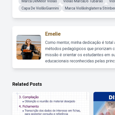
Marca DeMelor Violao
Violao MarcaDo Tubarao
Vio
Capa De ViolãoGiannini
Marca ViolãoInglaterra Strinbe
Emelie
Como mentor, minha dedicação é total
métodos pedagógicos que priorizam co
missão é orientar os estudantes em su
educacionais reconhecidas pelas princ
Related Posts