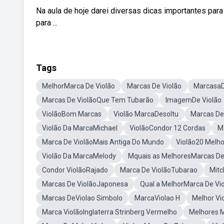
Na aula de hoje darei diversas dicas importantes
para ...
Tags
MelhorMarca De Violão
Marcas De Violão
MarcasaD
Marcas De ViolãoQue Tem Tubarão
ImagemDe Violão
ViolãoBom Marcas
Violão MarcaDesoltu
Marcas De
Violão Da MarcaMichael
ViolãoCondor 12 Cordas
M
Marca De ViolãoMais Antiga Do Mundo
Violão20 Melho
Violão Da MarcaMelody
Mquais as MelhoresMarcas De
Condor ViolãoRajado
Marca De ViolãoTubarao
Mitc
Marcas De ViolãoJaponesa
Qual a MelhorMarca De Vi
Marcas DeViolao Simbolo
MarcaViolao H
Melhor Vi
Marca ViolãoInglaterra Strinberg Vermelho
Melhores M