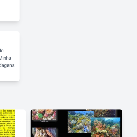
do
Minha
rdagens