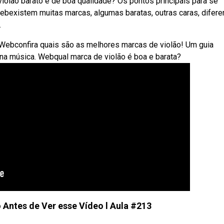
olão barato e de boa qualidade? Os pontos principais para se
ebexistem muitas marcas, algumas baratas, outras caras, difere
.
. Webconfira quais são as melhores marcas de violão! Um guia
 na música. Webqual marca de violão é boa e barata?
Antes de Ver esse Vídeo l Aula #213