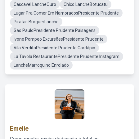
Cascavel LancheOuro
Chico LancheBotucatu
Lugar Pra Comer Em NamoradosPresidente Prudente
Piratas BurguerLanche
Sao PauloPresidente Prudente Paisagens
Ivone Pompeo ExcursõesPresidente Prudente
Vila VerditaPresidente Prudente Cardápio
La Tavola RestaurantePresidente Prudente Instagram
LancheMarroquino Enrolado
Emelie
Como mentor, minha dedicação é total ao