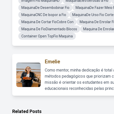
Imagem Fio MaquinaHD
MáquinaEletroerosão a Fio
MaquinaDe Desembobinar Fio
MaquinaDe Fazer Meio 
MaquinaCNC De Isopor a Fio
MaquinaDe Urso Fio Corte
Maquina De Cortar FioCobre Con
Maquina De Enrolar F
Maquina De FioDiamentado Blocos
Maquina De Enrolar
Container Open TopFio Maquina
Emelie
Como mentor, minha dedicação é total
métodos pedagógicos que priorizam co
missão é orientar os estudantes em su
educacionais reconhecidas pelas princ
Related Posts