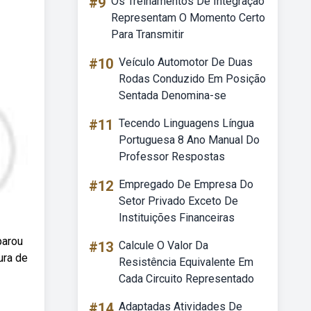
#9
Os Treinamentos De Integração
Representam O Momento Certo
Para Transmitir
#10
Veículo Automotor De Duas
Rodas Conduzido Em Posição
Sentada Denomina-se
#11
Tecendo Linguagens Língua
Portuguesa 8 Ano Manual Do
Professor Respostas
#12
Empregado De Empresa Do
Setor Privado Exceto De
Instituições Financeiras
parou
#13
Calcule O Valor Da
ura de
Resistência Equivalente Em
Cada Circuito Representado
#14
Adaptadas Atividades De