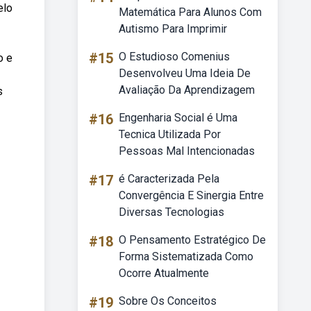
elo
Matemática Para Alunos Com
Autismo Para Imprimir
#15
O Estudioso Comenius
o e
Desenvolveu Uma Ideia De
Avaliação Da Aprendizagem
s
#16
Engenharia Social é Uma
Tecnica Utilizada Por
Pessoas Mal Intencionadas
#17
é Caracterizada Pela
Convergência E Sinergia Entre
Diversas Tecnologias
#18
O Pensamento Estratégico De
Forma Sistematizada Como
Ocorre Atualmente
#19
Sobre Os Conceitos