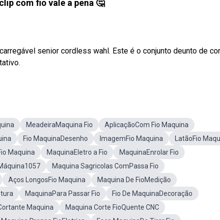
lip com fio vale a pena 🤔
carregável senior cordless wahl. Este é o conjunto deunto de co
ativo.
uina
MeadeiraMaquina Fio
AplicaçãoCom Fio Maquina
uina
Fio MaquinaDesenho
ImagemFio Maquina
LatãoFio Maqu
Fio Maquina
MaquinaEletro a Fio
MaquinaEnrolar Fio
 Máquina1057
Maquina Sagricolas ComPassa Fio
Aços LongosFio Maquina
Maquina De FioMedição
tura
MaquinaPara Passar Fio
Fio De MaquinaDecoração
Cortante Maquina
Maquina Corte FioQuente CNC