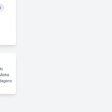
s
do
Minha
rdagens