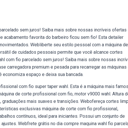
parcelado sem juros! Saiba mais sobre nossas incríveis ofertas
cabamento favorita do barbeiro ficou sem fio! Esta detailer
ão movimentados. Webliberte seu estilo pessoal com a máquina de
versátil de cuidados pessoais permite que você alcance cortes
hl com fio parcelado sem juros! Saiba mais sobre nossas incrív
se carregadora premium e pesada para recarregar as máquinas
ocê economiza espaço e deixa sua bancada.
fissional com fio super taper wahl. Esta é a máquina mais famo
uina de corte profissional com fio, motor v9000 wahl. Altura d
tes, graduações mais suaves e transições. Webofereça cortes lim
rísticas exclusivas máquina de corte com fio profissional,.
balhos contínuos, ideal para iniciantes. Possui um conjunto de
 ajustes. Webfrete grátis no dia compre maquina wahl fio parcel