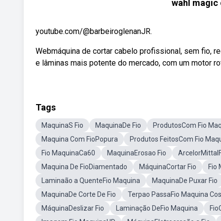
wahl magic c
youtube.com/@barbeiroglenanJR.
Webmáquina de cortar cabelo profissional, sem fio, re
e lâminas mais potente do mercado, com um motor rot
Tags
MaquinaS Fio
MaquinaDe Fio
ProdutosCom Fio Maq
Maquina Com FioPopura
Produtos FeitosCom Fio Maq
Fio MaquinaCa60
MaquinaErosao Fio
ArcelorMittal
Maquina De FioDiamentado
MáquinaCortar Fio
Fio
Laminaão a QuenteFio Maquina
MaquinaDe Puxar Fio
MaquinaDe Corte De Fio
Terpao PassaFio Maquina Cos
MáquinaDeslizar Fio
Laminação DeFio Maquina
Fio