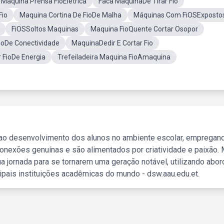
Maquina Prensa FioEletrica
Faca MaquinaDe Tirar Fio
Fio
Maquina Cortina De FioDe Malha
Máquinas Com FiOSExposto
FiOSSoltos Maquinas
Maquina FioQuente Cortar Osopor
ioDe Conectividade
MaquinaDedir E Cortar Fio
 FioDe Energia
Trefeiladeira Maquina FioAmaquina
 ao desenvolvimento dos alunos no ambiente escolar, empregan
nexões genuínas e são alimentados por criatividade e paixão. 
a jornada para se tornarem uma geração notável, utilizando abo
ipais instituições acadêmicas do mundo - dsw.aau.edu.et.