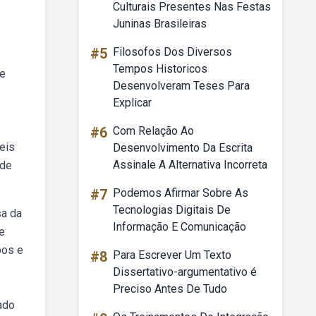
Culturais Presentes Nas Festas
Juninas Brasileiras
#5
Filosofos Dos Diversos
Tempos Historicos
 e
Desenvolveram Teses Para
Explicar
#6
Com Relação Ao
eis
Desenvolvimento Da Escrita
Assinale A Alternativa Incorreta
 de
#7
Podemos Afirmar Sobre As
Tecnologias Digitais De
sa da
Informação E Comunicação
e
pos e
#8
Para Escrever Um Texto
Dissertativo-argumentativo é
Preciso Antes De Tudo
ado