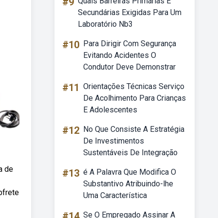
#9
Quais Barreiras Primárias E
Secundárias Exigidas Para Um
Laboratório Nb3
#10
Para Dirigir Com Segurança
Evitando Acidentes O
Condutor Deve Demonstrar
#11
Orientações Técnicas Serviço
De Acolhimento Para Crianças
E Adolescentes
#12
No Que Consiste A Estratégia
De Investimentos
Sustentáveis De Integração
a de
#13
é A Palavra Que Modifica O
Substantivo Atribuindo-lhe
bfrete
Uma Característica
#14
Se O Empregado Assinar A