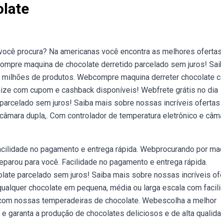
late
ocê procura? Na americanas você encontra as melhores oferta
 compre maquina de chocolate derretido parcelado sem juros! Sa
 milhões de produtos. Webcompre maquina derreter chocolate 
ze com cupom e cashback disponíveis! Webfrete grátis no dia
parcelado sem juros! Saiba mais sobre nossas incríveis ofertas
âmara dupla,. Com controlador de temperatura eletrônico e câm
Facilidade no pagamento e entrega rápida. Webprocurando por ma
separou para você. Facilidade no pagamento e entrega rápida.
late parcelado sem juros! Saiba mais sobre nossas incríveis of
lquer chocolate em pequena, média ou larga escala com facili
 com nossas temperadeiras de chocolate. Webescolha a melhor
 e garanta a produção de chocolates deliciosos e de alta qualid