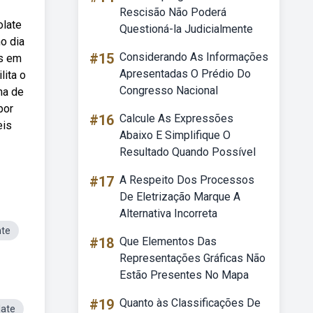
Rescisão Não Poderá
olate
Questioná-la Judicialmente
no dia
#15
Considerando As Informações
es em
Apresentadas O Prédio Do
lita o
Congresso Nacional
ma de
bor
#16
Calcule As Expressões
eis
Abaixo E Simplifique O
Resultado Quando Possível
#17
A Respeito Dos Processos
De Eletrização Marque A
Alternativa Incorreta
nte
#18
Que Elementos Das
Representações Gráficas Não
Estão Presentes No Mapa
#19
Quanto às Classificações De
late