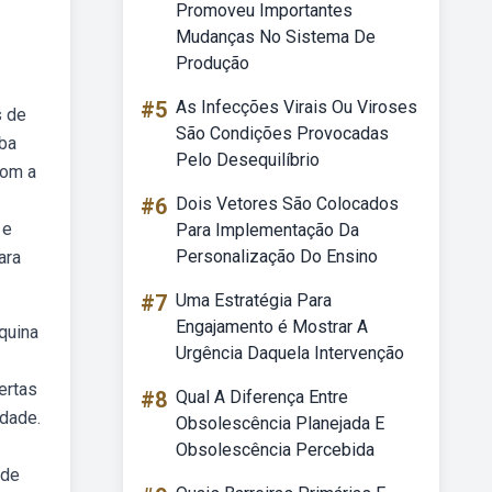
Promoveu Importantes
Mudanças No Sistema De
Produção
#5
As Infecções Virais Ou Viroses
s de
São Condições Provocadas
iba
Pelo Desequilíbrio
com a
#6
Dois Vetores São Colocados
 e
Para Implementação Da
Personalização Do Ensino
ara
#7
Uma Estratégia Para
Engajamento é Mostrar A
quina
Urgência Daquela Intervenção
ertas
#8
Qual A Diferença Entre
dade.
Obsolescência Planejada E
Obsolescência Percebida
ade