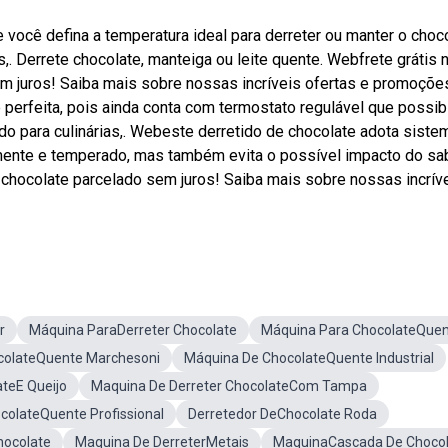
você defina a temperatura ideal para derreter ou manter o choc
,. Derrete chocolate, manteiga ou leite quente. Webfrete grátis 
m juros! Saiba mais sobre nossas incríveis ofertas e promoçõ
perfeita, pois ainda conta com termostato regulável que possibi
do para culinárias,. Webeste derretido de chocolate adota siste
mente e temperado, mas também evita o possível impacto do sa
 chocolate parcelado sem juros! Saiba mais sobre nossas incrív
r
Máquina ParaDerreter Chocolate
Máquina Para ChocolateQue
colateQuente Marchesoni
Máquina De ChocolateQuente Industrial
teE Queijo
Maquina De Derreter ChocolateCom Tampa
colateQuente Profissional
Derretedor DeChocolate Roda
hocolate
Maquina De DerreterMetais
MaquinaCascada De Choco