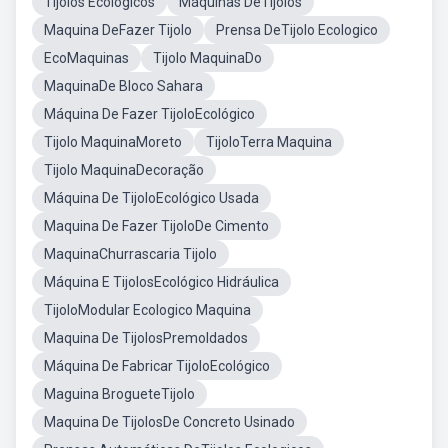
Tijolos Ecologicos
Máquinas DeTijolos
Maquina DeFazer Tijolo
Prensa DeTijolo Ecologico
EcoMaquinas
Tijolo MaquinaDo
MaquinaDe Bloco Sahara
Máquina De Fazer TijoloEcológico
Tijolo MaquinaMoreto
TijoloTerra Maquina
Tijolo MaquinaDecoração
Máquina De TijoloEcológico Usada
Maquina De Fazer TijoloDe Cimento
MaquinaChurrascaria Tijolo
Máquina E TijolosEcológico Hidráulica
TijoloModular Ecologico Maquina
Maquina De TijolosPremoldados
Máquina De Fabricar TijoloEcológico
Maguina BrogueteTijolo
Maquina De TijolosDe Concreto Usinado