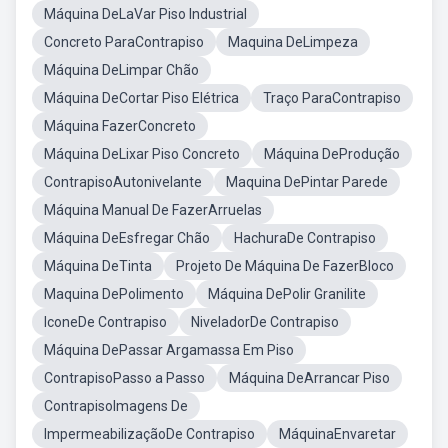
Máquina DeLaVar Piso Industrial
Concreto ParaContrapiso
Maquina DeLimpeza
Máquina DeLimpar Chão
Máquina DeCortar Piso Elétrica
Traço ParaContrapiso
Máquina FazerConcreto
Máquina DeLixar Piso Concreto
Máquina DeProdução
ContrapisoAutonivelante
Maquina DePintar Parede
Máquina Manual De FazerArruelas
Máquina DeEsfregar Chão
HachuraDe Contrapiso
Máquina DeTinta
Projeto De Máquina De FazerBloco
Maquina DePolimento
Máquina DePolir Granilite
IconeDe Contrapiso
NiveladorDe Contrapiso
Máquina DePassar Argamassa Em Piso
ContrapisoPasso a Passo
Máquina DeArrancar Piso
ContrapisoImagens De
ImpermeabilizaçãoDe Contrapiso
MáquinaEnvaretar