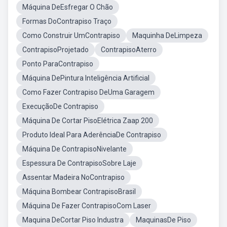
Máquina DeEsfregar O Chão
Formas DoContrapiso Traço
Como Construir UmContrapiso
Maquinha DeLimpeza
ContrapisoProjetado
ContrapisoAterro
Ponto ParaContrapiso
Máquina DePintura Inteligência Artificial
Como Fazer Contrapiso DeUma Garagem
ExecuçãoDe Contrapiso
Máquina De Cortar PisoElétrica Zaap 200
Produto Ideal Para AderênciaDe Contrapiso
Máquina De ContrapisoNivelante
Espessura De ContrapisoSobre Laje
Assentar Madeira NoContrapiso
Máquina Bombear ContrapisoBrasil
Máquina De Fazer ContrapisoCom Laser
Maquina DeCortar Piso Industra
MaquinasDe Piso