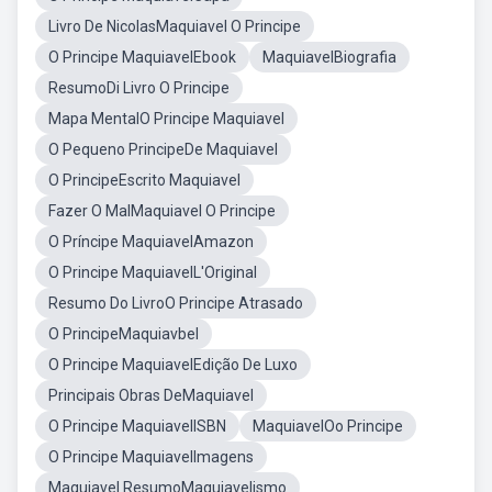
Livro De NicolasMaquiavel O Principe
O Principe MaquiavelEbook
MaquiavelBiografia
ResumoDi Livro O Principe
Mapa MentalO Principe Maquiavel
O Pequeno PrincipeDe Maquiavel
O PrincipeEscrito Maquiavel
Fazer O MalMaquiavel O Principe
O Príncipe MaquiavelAmazon
O Principe MaquiavelL'Original
Resumo Do LivroO Principe Atrasado
O PrincipeMaquiavbel
O Principe MaquiavelEdição De Luxo
Principais Obras DeMaquiavel
O Principe MaquiavelISBN
MaquiavelOo Principe
O Principe MaquiavelImagens
Maquiavel ResumoMaquiavelismo