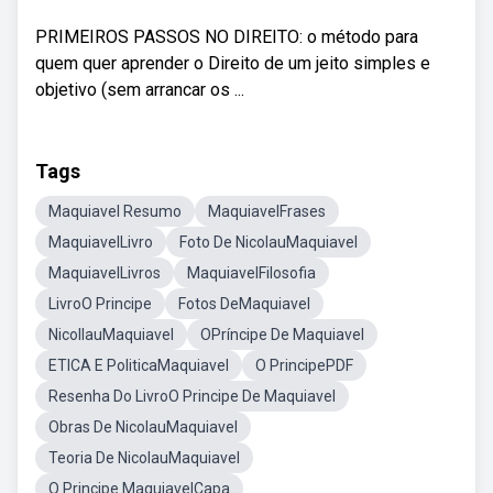
PRIMEIROS PASSOS NO DIREITO: o método para
quem quer aprender o Direito de um jeito simples e
objetivo (sem arrancar os ...
Tags
Maquiavel Resumo
MaquiavelFrases
MaquiavelLivro
Foto De NicolauMaquiavel
MaquiavelLivros
MaquiavelFilosofia
LivroO Principe
Fotos DeMaquiavel
NicollauMaquiavel
OPríncipe De Maquiavel
ETICA E PoliticaMaquiavel
O PrincipePDF
Resenha Do LivroO Principe De Maquiavel
Obras De NicolauMaquiavel
Teoria De NicolauMaquiavel
O Principe MaquiavelCapa