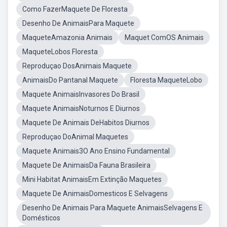
Como FazerMaquete De Floresta
Desenho De AnimaisPara Maquete
MaqueteAmazonia Animais
Maquet ComOS Animais
MaqueteLobos Floresta
Reproduçao DosAnimais Maquete
AnimaisDo Pantanal Maquete
Floresta MaqueteLobo
Maquete AnimaisInvasores Do Brasil
Maquete AnimaisNoturnos E Diurnos
Maquete De Animais DeHabitos Diurnos
Reproduçao DoAnimal Maquetes
Maquete Animais3O Ano Ensino Fundamental
Maquete De AnimaisDa Fauna Brasileira
Mini Habitat AnimaisEm Extinção Maquetes
Maquete De AnimaisDomesticos E Selvagens
Desenho De Animais Para Maquete AnimaisSelvagens E
Domésticos