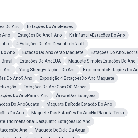
es Do Ano
Estações Do AnoMeses
o Ano
Estações Do Ano1 Ano
Kit Infantil 4Estações Do Ano
enho
4 Estações Do AnoDesenho Infantil
 Do Ano
Estacao Do AnoVerao Maquete
Estações Do AnoDecora
Brasil
Estações Do AnoEUA
Maquete SimplesEstações Do Ano
Do Ano
Yang ShengEstações Do Ano
ExperimentoEstações Do A
ões Do Ano5 Ano
Exposição 4 EstaçoesDo Ano Maquete
etização
Estações Do AnoCom OS Meses
ações Do AnoPara 6 Ano
ÁrvoreDas Estações
ações Do AnoSucata
Maquete DaRoda Estação Do Ano
ações Do Ano
Maquete Das Estações Do AnoNo Planeta Terra
te Tridimensional DasQuatro Estações Do Ano
stacoesDo Ano
Maquete DoCiclo Da Agua