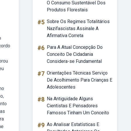
O Consumo Sustentável Dos
Produtos Florestais
#5
Sobre Os Regimes Totalitários
Nazifascistas Assinale A
Afirmativa Correta
e
cordo
#6
Para A Atual Concepção Do
Conceito De Cidadania
orou
Considera-se Fundamental
eu
#7
Orientações Técnicas Serviço
De Acolhimento Para Crianças E
Adolescentes
no
o,
#8
Na Antiguidade Alguns
unto
Cientistas E Pensadores
ças
Famosos Tinham Um Conceito
ra
#9
Ao Analisar Estatísticas E
ne