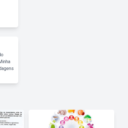
do
Minha
rdagens