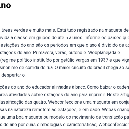
Ano
s, áreas verdes e muito mais. Está tudo registrado na maquete de
ivida a classe em grupos de até 5 alunos. Informe os países qu
s estações do ano são os períodos em que o ano é dividido de a
estações do ano: Primavera, verão, outono e. Webplanejada e
regime político instituído por getúlio vargas em 1937 e que vig
sinônimo de corrida de rua. O maior circuito do brasil chega ao s
 despertar o.
ções do ano do educador alinhadas à bncc. Como baixar o cader
s atividades sobre estações do ano para imprimir. Neste artig
classificação das quatro. Webconfeccione uma maquete em conj
oisas na natureza remetem as estações, e em dado. Webas crian
 que uma boa maquete ou modelo do movimento de translação pa
ões do ano por suas simbologias e características; Webconfeccio