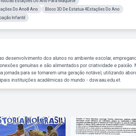
undoDas Estações Do Ano Para Maquete
tações Do Ano8 Ano
Bloco 3D De Estatua 4Estações Do Ano
ação Infantil
 ao desenvolvimento dos alunos no ambiente escolar, empregan
nexões genuínas e são alimentados por criatividade e paixão. 
a jornada para se tornarem uma geração notável, utilizando abo
ipais instituições acadêmicas do mundo - dsw.aau.edu.et.