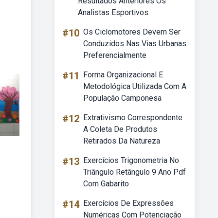
Resultados Anteriores Os
Analistas Esportivos
#10
Os Ciclomotores Devem Ser
Conduzidos Nas Vias Urbanas
Preferencialmente
#11
Forma Organizacional E
Metodológica Utilizada Com A
População Camponesa
#12
Extrativismo Correspondente
A Coleta De Produtos
Retirados Da Natureza
#13
Exercícios Trigonometria No
Triângulo Retângulo 9 Ano Pdf
Com Gabarito
#14
Exercícios De Expressões
Numéricas Com Potenciação