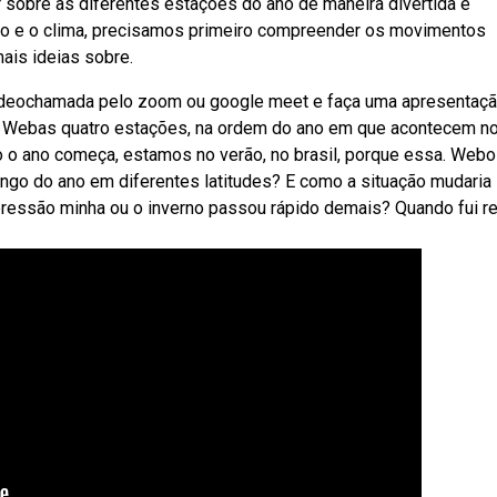
 sobre as diferentes estações do ano de maneira divertida e
o e o clima, precisamos primeiro compreender os movimentos
mais ideias sobre.
ideochamada pelo zoom ou google meet e faça uma apresentaç
 da. Webas quatro estações, na ordem do ano em que acontecem n
ndo o ano começa, estamos no verão, no brasil, porque essa. Web
longo do ano em diferentes latitudes? E como a situação mudaria
mpressão minha ou o inverno passou rápido demais? Quando fui r