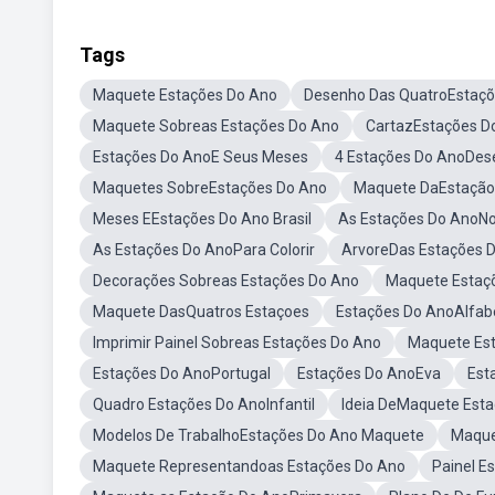
Tags
Maquete Estações Do Ano
Desenho Das QuatroEstaçõ
Maquete Sobreas Estações Do Ano
CartazEstações D
Estações Do AnoE Seus Meses
4 Estações Do AnoDes
Maquetes SobreEstações Do Ano
Maquete DaEstação
Meses EEstações Do Ano Brasil
As Estações Do AnoNo 
As Estações Do AnoPara Colorir
ArvoreDas Estações 
Decorações Sobreas Estações Do Ano
Maquete Estaç
Maquete DasQuatros Estaçoes
Estações Do AnoAlfab
Imprimir Painel Sobreas Estações Do Ano
Maquete Est
Estações Do AnoPortugal
Estações Do AnoEva
Est
Quadro Estações Do AnoInfantil
Ideia DeMaquete Est
Modelos De TrabalhoEstações Do Ano Maquete
Maque
Maquete Representandoas Estações Do Ano
Painel E