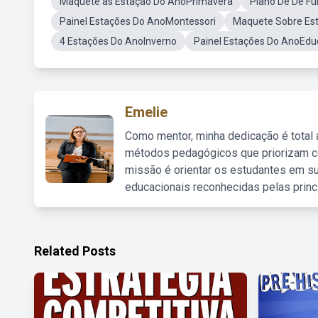
Maquete as Estação Do AnoPrimavera
Plano De De F
Painel Estações Do AnoMontessori
Maquete Sobre Es
4 Estações Do AnoInverno
Painel Estações Do AnoEduc
Emelie
Como mentor, minha dedicação é total
métodos pedagógicos que priorizam co
missão é orientar os estudantes em su
educacionais reconhecidas pelas princ
Related Posts