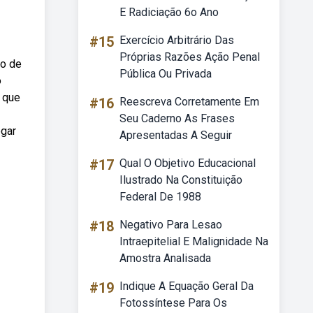
E Radiciação 6o Ano
#15
Exercício Arbitrário Das
Próprias Razões Ação Penal
ão de
Pública Ou Privada
o
o que
#16
Reescreva Corretamente Em
Seu Caderno As Frases
egar
Apresentadas A Seguir
#17
Qual O Objetivo Educacional
Ilustrado Na Constituição
Federal De 1988
#18
Negativo Para Lesao
Intraepitelial E Malignidade Na
Amostra Analisada
#19
Indique A Equação Geral Da
Fotossíntese Para Os