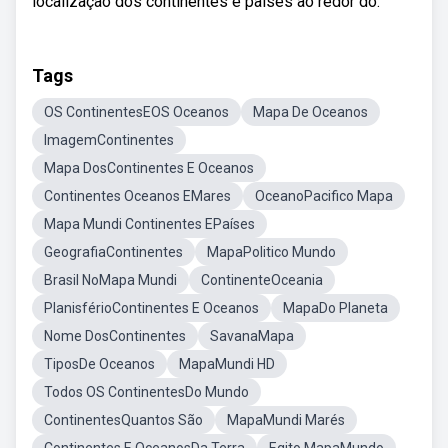
localização dos continentes e países ao redor do.
Tags
OS ContinentesEOS Oceanos
Mapa De Oceanos
ImagemContinentes
Mapa DosContinentes E Oceanos
Continentes Oceanos EMares
OceanoPacifico Mapa
Mapa Mundi Continentes EPaíses
GeografiaContinentes
MapaPolitico Mundo
Brasil NoMapa Mundi
ContinenteOceania
PlanisférioContinentes E Oceanos
MapaDo Planeta
Nome DosContinentes
SavanaMapa
TiposDe Oceanos
MapaMundi HD
Todos OS ContinentesDo Mundo
ContinentesQuantos São
MapaMundi Marés