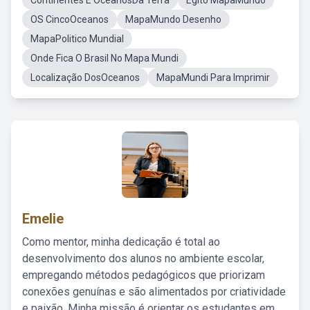
Continentes E OceanosDa Terra
Egito MapaMundo
OS CincoOceanos
MapaMundo Desenho
MapaPolitico Mundial
Onde Fica O Brasil No Mapa Mundi
Localização DosOceanos
MapaMundi Para Imprimir
Emelie
Como mentor, minha dedicação é total ao
desenvolvimento dos alunos no ambiente escolar,
empregando métodos pedagógicos que priorizam
conexões genuínas e são alimentados por criatividade
e paixão. Minha missão é orientar os estudantes em