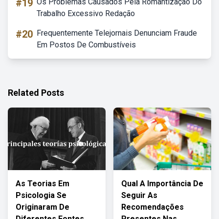
#19
Os Problemas Causados Pela Romantização Do
Trabalho Excessivo Redação
#20
Frequentemente Telejornais Denunciam Fraude
Em Postos De Combustíveis
Related Posts
As Teorias Em
Qual A Importância De
Psicologia Se
Seguir As
Originaram De
Recomendações
Diferentes Fontes
Presentes Nas