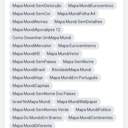
Mapa Mundi SemDistorção
Mapa MundiEurocentrico
Mapa Mundi SemCor
Mapa MundiFolha A4
Mapa MundiNomes
Mapa Mundi SemDetalhes
Mapa MundiApocalipse 12
Como Desenhar UmMapa Mundi
Mapa MundiMercator
Mapa Eurocentrismo
Mapa MundiHD
Mapa MundiVetor
Mapa Mundi SemPaíses
Mapa SemNome
Mapa MundiBrasil
AtividadeMapa Mundi
Mapa MundiHoje
Mapa MundiEm Português
Mapa MundiCapitais
Mapa Mundi SemNome Dos Países
Israel NoMapa Mundi
Mapa MundiWallpaper
Mapa Mundi SemNomes Verde
Mapa MundiPolitico
Mapa Do MundoEm Branco
Mapa MundiContinentes
Mapa MundiDiferente