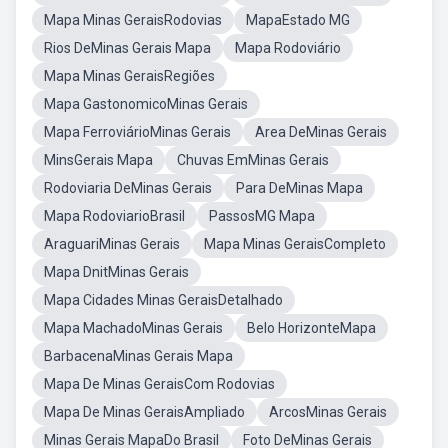
Mapa Minas GeraisRodovias
MapaEstado MG
Rios DeMinas Gerais Mapa
Mapa Rodoviário
Mapa Minas GeraisRegiões
Mapa GastonomicoMinas Gerais
Mapa FerroviárioMinas Gerais
Area DeMinas Gerais
MinsGerais Mapa
Chuvas EmMinas Gerais
Rodoviaria DeMinas Gerais
Para DeMinas Mapa
Mapa RodoviarioBrasil
PassosMG Mapa
AraguariMinas Gerais
Mapa Minas GeraisCompleto
Mapa DnitMinas Gerais
Mapa Cidades Minas GeraisDetalhado
Mapa MachadoMinas Gerais
Belo HorizonteMapa
BarbacenaMinas Gerais Mapa
Mapa De Minas GeraisCom Rodovias
Mapa De Minas GeraisAmpliado
ArcosMinas Gerais
Minas Gerais MapaDo Brasil
Foto DeMinas Gerais