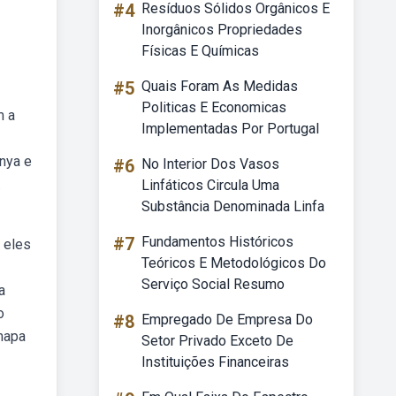
#4
Resíduos Sólidos Orgânicos E
Inorgânicos Propriedades
Físicas E Químicas
#5
Quais Foram As Medidas
Politicas E Economicas
m a
Implementadas Por Portugal
nya e
#6
No Interior Dos Vasos
.
Linfáticos Circula Uma
Substância Denominada Linfa
#7
Fundamentos Históricos
 eles
Teóricos E Metodológicos Do
Serviço Social Resumo
a
o
#8
Empregado De Empresa Do
bmapa
Setor Privado Exceto De
Instituições Financeiras