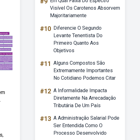
#9
Em Qual Faixa Do Espectro
Visível Os Carotenos Absorvem
Majoritariamente
#10
Diferencie O Segundo
Levante Tenentista Do
Primeiro Quanto Aos
Objetivos
#11
Alguns Compostos São
Extremamente Importantes
No Cotidiano Podemos Citar
#12
A Informalidade Impacta
 em
Diretamente Na Arrecadação
.
Tributária De Um País
#13
A Administração Salarial Pode
Ser Entendida Como O
Processo Desenvolvido
s,