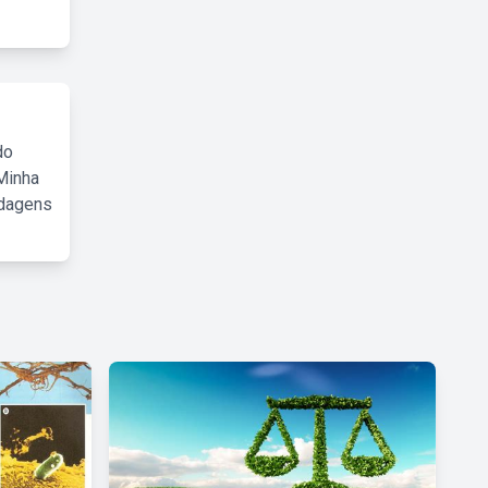
do
Minha
rdagens