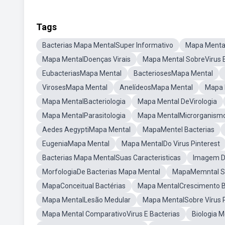
Tags
Bacterias Mapa MentalSuper Informativo
Mapa Mental
Mapa MentalDoenças Virais
Mapa Mental SobreVirus E
EubacteriasMapa Mental
BacteriosesMapa Mental
VirosesMapa Mental
AnelídeosMapa Mental
Mapa 
Mapa MentalBacteriologia
Mapa Mental DeVirologia
Mapa MentalParasitologia
Mapa MentalMicrorganism
Aedes AegyptiMapa Mental
MapaMentel Bacterias
EugeniaMapa Mental
Mapa MentalDo Virus Pinterest
Bacterias Mapa MentalSuas Caracteristicas
Imagem D
MorfologiaDe Bacterias Mapa Mental
MapaMemntal So
MapaConceitual Bactérias
Mapa MentalCrescimento B
Mapa MentalLesão Medular
Mapa MentalSobre Vírus
Mapa Mental ComparativoVirus E Bacterias
Biologia 