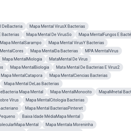
 DeBacteria
Mapa Mental VirusX Bacterias
 Bacterias
Mapa Mental De VirusSo
Mapa MentalFungos E Bacté
Mapa MentalSarampo
Mapa Mental VirusY Bacterias
MentalCores
Mapa MentalDa Bacterias
MPA MemtalVirus
Mapa MentalMiologia
MataMental De Virus
os
Mapa MentalBiologia
Mata Mental De Bacterias E Virus2
Mapa MentalCatapora
Mapa MentalCiencias Bacterias
Mapa Mental DeLas Bacterias
eBacteria Mapa Mental
Mapa MentalMonocito
MapaMnetal Bact
bre Vírus
Mapa MentalCitologia Bacterias
acteriano
Mapa Mental BacteriasPinteret
 Pequeno
Baixa Idade MédiaMapa Mental
MolecularMapa Mental
Mapa Mentala Moreninha