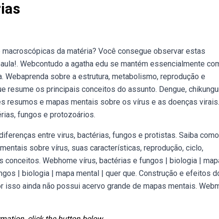
ias
e macroscópicas da matéria? Você consegue observar estas
eoaula!. Webcontudo a agatha edu se mantém essencialmente co
rça. Webaprenda sobre a estrutura, metabolismo, reprodução e
e resume os principais conceitos do assunto. Dengue, chikungu
es resumos e mapas mentais sobre os vírus e as doenças virais
ias, fungos e protozoários.
ferenças entre virus, bactérias, fungos e protistas. Saiba como
tais sobre vírus, suas características, reprodução, ciclo,
 conceitos. Webhome vírus, bactérias e fungos | biologia | map
ungos | biologia | mapa mental | quer que. Construção e efeitos d
 por isso ainda não possui acervo grande de mapas mentais. We
mation, click the button below.