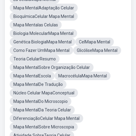
Mapa MentalAdaptação Celular
BioquímicaCelular Mapa Mental
Mapa Mentalas Celulas
Biologia MolecularMapa Mental
Genética BiologiaMapa Mental
CelMapa Mental
Como Fazer UmMapa Mental
GlicóliseMapa Mental
Teoria CelularResumo
Mapa MentalSobre Organização Celular
Mapa MentalEscola
MacrocélulaMapa Mental
Mapa MentalDe Tradução
Núcleo Celular MapaConceptual
Mapa MentalDo Microscopio
Mapa MentalDa Teoria Celular
DiferenciaçãoCelular Mapa Mental
Mapa MentalSobre Microscopia
Atividade SobreTeoria Celular