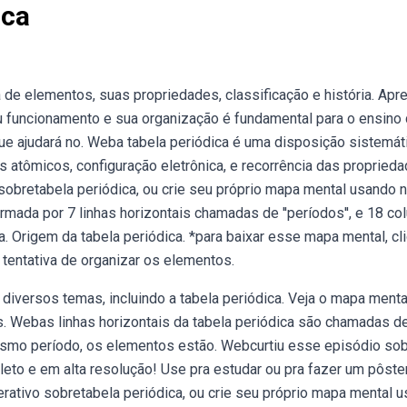
ica
de elementos, suas propriedades, classificação e história. Apr
funcionamento e sua organização é fundamental para o ensino
ue ajudará no. Weba tabela periódica é uma disposição sistemát
tômicos, configuração eletrônica, e recorrência das proprieda
obretabela periódica, ou crie seu próprio mapa mental usando 
mada por 7 linhas horizontais chamadas de ''períodos'', e 18 co
 Origem da tabela periódica. *para baixar esse mapa mental, cl
tentativa de organizar os elementos.
iversos temas, incluindo a tabela periódica. Veja o mapa menta
s. Webas linhas horizontais da tabela periódica são chamadas d
smo período, os elementos estão. Webcurtiu esse episódio so
leto e em alta resolução! Use pra estudar ou pra fazer um pôst
ativo sobretabela periódica, ou crie seu próprio mapa mental 