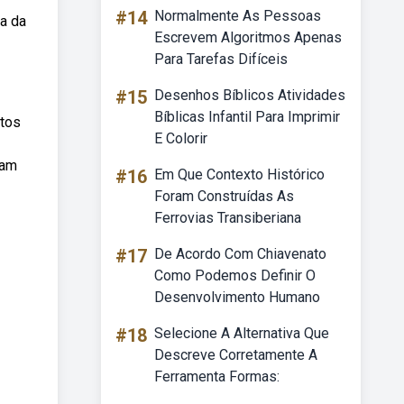
#14
Normalmente As Pessoas
ia da
Escrevem Algoritmos Apenas
Para Tarefas Difíceis
#15
Desenhos Bíblicos Atividades
Bíblicas Infantil Para Imprimir
ntos
E Colorir
ram
#16
Em Que Contexto Histórico
Foram Construídas As
Ferrovias Transiberiana
#17
De Acordo Com Chiavenato
Como Podemos Definir O
Desenvolvimento Humano
#18
Selecione A Alternativa Que
Descreve Corretamente A
Ferramenta Formas: