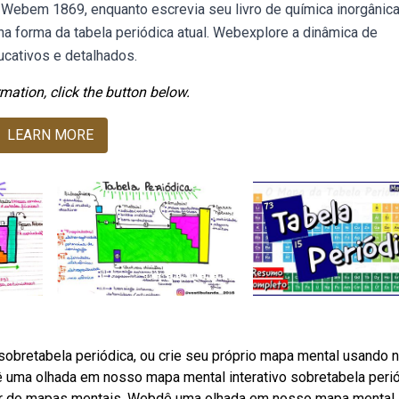
ebem 1869, enquanto escrevia seu livro de química inorgânica
a forma da tabela periódica atual. Webexplore a dinâmica de
cativos e detalhados.
mation, click the button below.
LEARN MORE
obretabela periódica, ou crie seu próprio mapa mental usando 
uma olhada em nosso mapa mental interativo sobretabela perió
dor de mapas mentais. Webdê uma olhada em nosso mapa mental