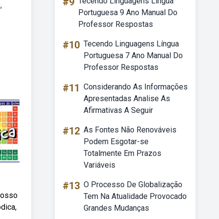
#9
Tecendo Linguagens Língua
,
Portuguesa 9 Ano Manual Do
Professor Respostas
#10
Tecendo Linguagens Língua
Portuguesa 7 Ano Manual Do
Professor Respostas
#11
Considerando As Informações
Apresentadas Analise As
Afirmativas A Seguir
#12
As Fontes Não Renováveis
Podem Esgotar-se
Totalmente Em Prazos
Variáveis
#13
O Processo De Globalização
nosso
Tem Na Atualidade Provocado
dica,
Grandes Mudanças