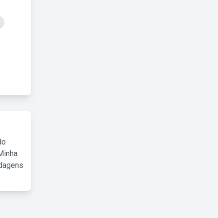
do
Minha
rdagens