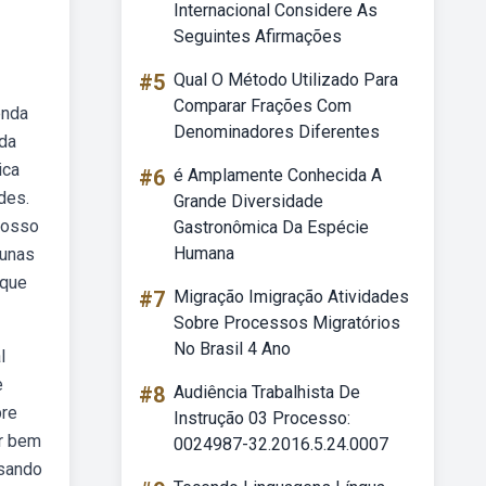
Internacional Considere As
Seguintes Afirmações
#5
Qual O Método Utilizado Para
Comparar Frações Com
enda
Denominadores Diferentes
 da
ica
#6
é Amplamente Conhecida A
des.
Grande Diversidade
nosso
Gastronômica Da Espécie
Humana
lunas
ique
#7
Migração Imigração Atividades
Sobre Processos Migratórios
No Brasil 4 Ano
l
e
#8
Audiência Trabalhista De
bre
Instrução 03 Processo:
er bem
0024987-32.2016.5.24.0007
usando