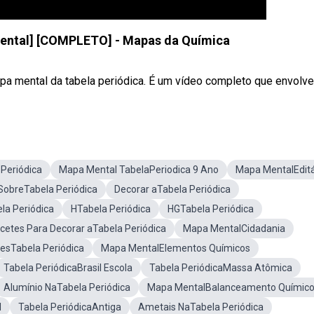
Mental] [COMPLETO] - Mapas da Química
 mental da tabela periódica. É um vídeo completo que envolve o
Periódica
Mapa Mental TabelaPeriodica 9 Ano
Mapa MentalEditá
SobreTabela Periódica
Decorar aTabela Periódica
la Periódica
HTabela Periódica
HGTabela Periódica
cetes Para Decorar aTabela Periódica
Mapa MentalCidadania
esTabela Periódica
Mapa MentalElementos Químicos
Tabela PeriódicaBrasil Escola
Tabela PeriódicaMassa Atômica
Alumínio NaTabela Periódica
Mapa MentalBalanceamento Químic
l
Tabela PeriódicaAntiga
Ametais NaTabela Periódica