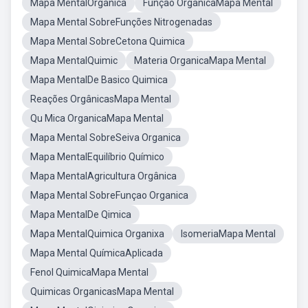
Mapa MentalOrganica
Função OrganicaMapa Mental
Mapa Mental SobreFunções Nitrogenadas
Mapa Mental SobreCetona Quimica
Mapa MentalQuimic
Materia OrganicaMapa Mental
Mapa MentalDe Basico Quimica
Reações OrgânicasMapa Mental
Qu Mica OrganicaMapa Mental
Mapa Mental SobreSeiva Organica
Mapa MentalEquilíbrio Químico
Mapa MentalAgricultura Orgânica
Mapa Mental SobreFunçao Organica
Mapa MentalDe Qimica
Mapa MentalQuimica Organixa
IsomeriaMapa Mental
Mapa Mental QuímicaAplicada
Fenol QuimicaMapa Mental
Quimicas OrganicasMapa Mental