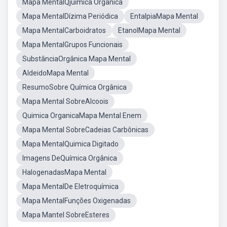
Mapa MentalQjuimica Organica
Mapa MentalDízima Periódica
EntalpiaMapa Mental
Mapa MentalCarboidratos
EtanolMapa Mental
Mapa MentalGrupos Funcionais
SubstânciaOrgânica Mapa Mental
AldeidoMapa Mental
ResumoSobre Química Orgânica
Mapa Mental SobreAlcoois
Quimica OrganicaMapa Mental Enem
Mapa Mental SobreCadeias Carbônicas
Mapa MentalQuimica Digitado
Imagens DeQuímica Orgânica
HalogenadasMapa Mental
Mapa MentalDe Eletroquímica
Mapa MentalFunções Oxigenadas
Mapa Mantel SobreEsteres