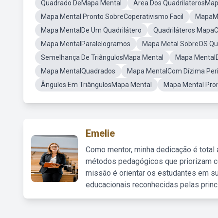
Quadrado DeMapa Mental
Area Dos QuadrilaterosMa
Mapa Mental Pronto SobreCoperativismo Facil
MapaMe
Mapa MentalDe Um Quadrilátero
Quadriláteros MapaC
Mapa MentalParalelogramos
Mapa Metal SobreOS Qua
Semelhança De TriângulosMapa Mental
Mapa MentalD
Mapa MentalQuadrados
Mapa MentalCom Dízima Peri
Ângulos Em TriângulosMapa Mental
Mapa Mental Pron
Emelie
Como mentor, minha dedicação é total
métodos pedagógicos que priorizam co
missão é orientar os estudantes em su
educacionais reconhecidas pelas princ