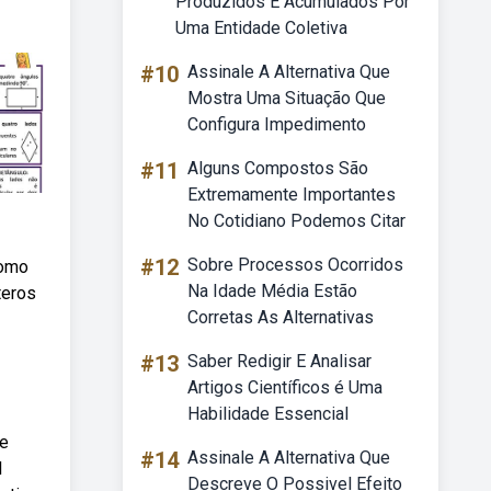
Produzidos E Acumulados Por
Uma Entidade Coletiva
#10
Assinale A Alternativa Que
Mostra Uma Situação Que
Configura Impedimento
#11
Alguns Compostos São
Extremamente Importantes
No Cotidiano Podemos Citar
#12
Sobre Processos Ocorridos
como
Na Idade Média Estão
teros
Corretas As Alternativas
#13
Saber Redigir E Analisar
Artigos Científicos é Uma
Habilidade Essencial
te
#14
Assinale A Alternativa Que
l
Descreve O Possivel Efeito