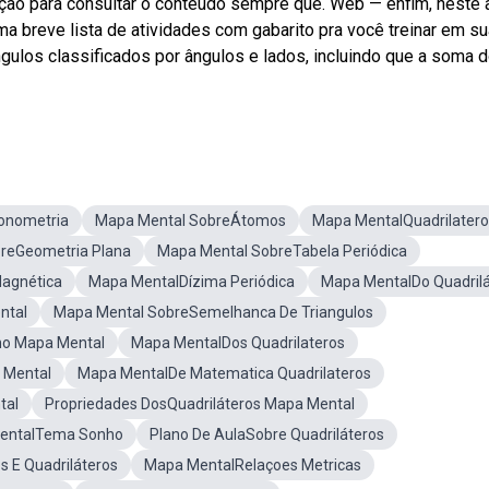
ção para consultar o conteúdo sempre que. Web — enfim, neste a
 breve lista de atividades com gabarito pra você treinar em su
ngulos classificados por ângulos e lados, incluindo que a soma 
onometria
Mapa Mental SobreÁtomos
Mapa MentalQuadrilatero
reGeometria Plana
Mapa Mental SobreTabela Periódica
agnética
Mapa MentalDízima Periódica
Mapa MentalDo Quadrilá
ntal
Mapa Mental SobreSemelhanca De Triangulos
no Mapa Mental
Mapa MentalDos Quadrilateros
 Mental
Mapa MentalDe Matematica Quadrilateros
tal
Propriedades DosQuadriláteros Mapa Mental
entalTema Sonho
Plano De AulaSobre Quadriláteros
s E Quadriláteros
Mapa MentalRelaçoes Metricas