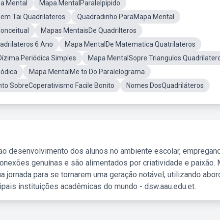
pa Mental
Mapa MentalParalelpipido
m Tai Quadrilateros
Quadradinho ParaMapa Mental
onceitual
Mapas MentaisDe Quadrilteros
drilateros 6 Ano
Mapa MentalDe Matematica Quatrilateros
ízima Periódica Simples
Mapa MentalSopre Triangulos Quadrilater
ódica
Mapa MentalMe to Do Paralelograma
to SobreCoperativismo Facile Bonito
Nomes DosQuadriláteros
 ao desenvolvimento dos alunos no ambiente escolar, empregan
nexões genuínas e são alimentados por criatividade e paixão. 
a jornada para se tornarem uma geração notável, utilizando abo
ipais instituições acadêmicas do mundo - dsw.aau.edu.et.