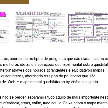
teros, abordando os tipos de polígonos que são classificados 
as melhores ideias e inspirações de mapa mental sobre quadrilá
iláteros' através dos nossos abrangentes e elucidativos mapas
quadriláteros, abordando os tipos de polígonos que são
a de. Web — mapa mental quadriláteros by vinícius augaitis
cê não se perder, separamos tudo aquilo de mais importante nes
rcunferência, áreas, enfim, tudo aquilo. Baixe agora o mapa menta