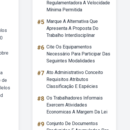
Regulamentadora A Velocidade
Mínima Permitida
#5
Marque A Alternativa Que
Apresenta A Proposta Do
ulos
Trabalho Interdisciplinar
30
#6
Cite Os Equipamentos
obre
Necessário Para Participar Das
Seguintes Modalidades
#7
Ato Administrativo Conceito
da
Requisitos Atributos
e de
Classificação E Espécies
lelos
nd
#8
Os Trabalhadores Informais
Exercem Atividades
Economicas A Margem Da Lei
#9
Conjunto De Documentos