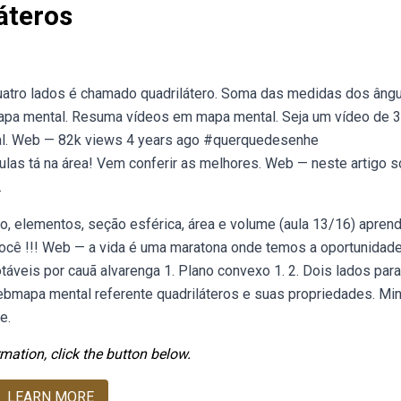
áteros
quatro lados é chamado quadrilátero. Soma das medidas dos âng
apa mental. Resuma vídeos em mapa mental. Seja um vídeo de 
l. Web — 82k views 4 years ago #querquedesenhe
as tá na área! Vem conferir as melhores. Web — neste artigo s
.
ão, elementos, seção esférica, área e volume (aula 13/16) apren
 você !!! Web — a vida é uma maratona onde temos a oportunidad
táveis por cauã alvarenga 1. Plano convexo 1. 2. Dois lados para
 Webmapa mental referente quadriláteros e suas propriedades. Mi
e.
mation, click the button below.
LEARN MORE