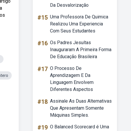
rtigo
Da Desvalorização
a
dos
#15
Uma Professora De Quimica
Realizou Uma Experiencia
Com Seus Estudantes
#16
Os Padres Jesuítas
Inauguraram A Primeira Forma
De Educação Brasileira
#17
O Processo De
Aprendizagem E Da
tero
Linguagem Envolvem
Diferentes Aspectos
#18
Assinale As Duas Alternativas
Que Apresentam Somente
Máquinas Simples.
#19
O Balanced Scorecard é Uma