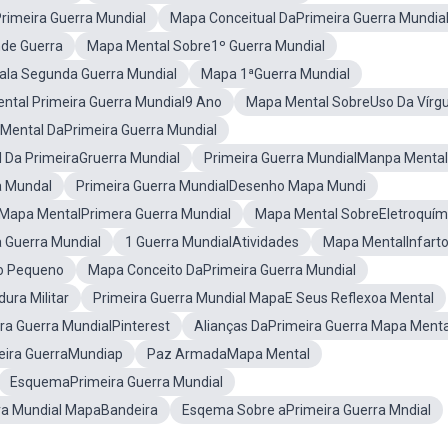
rimeira Guerra Mundial
Mapa Conceitual DaPrimeira Guerra Mundia
de Guerra
Mapa Mental Sobre1º Guerra Mundial
la Segunda Guerra Mundial
Mapa 1ªGuerra Mundial
ntal Primeira Guerra Mundial9 Ano
Mapa Mental SobreUso Da Vírgu
Mental DaPrimeira Guerra Mundial
 Da PrimeiraGruerra Mundial
Primeira Guerra MundialManpa Mental
a Mundal
Primeira Guerra MundialDesenho Mapa Mundi
Mapa MentalPrimera Guerra Mundial
Mapa Mental SobreEletroquím
 Guerra Mundial
1 Guerra MundialAtividades
Mapa MentalInfart
o Pequeno
Mapa Conceito DaPrimeira Guerra Mundial
ura Militar
Primeira Guerra Mundial MapaE Seus Reflexoa Mental
ra Guerra MundialPinterest
Alianças DaPrimeira Guerra Mapa Menta
eira GuerraMundiap
Paz ArmadaMapa Mental
EsquemaPrimeira Guerra Mundial
ra Mundial MapaBandeira
Esqema Sobre aPrimeira Guerra Mndial