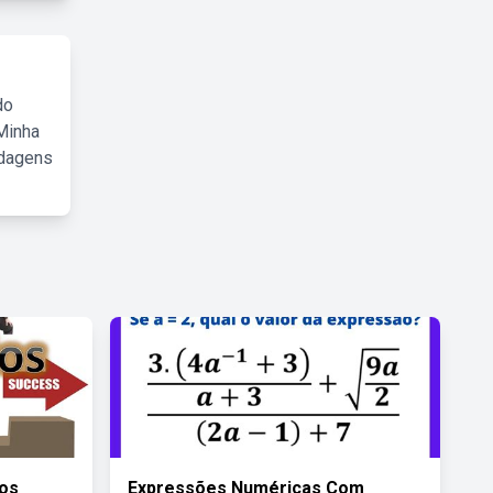
do
Minha
rdagens
uos
Expressões Numéricas Com