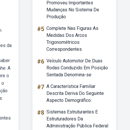
Promoveu Importantes
Mudanças No Sistema De
Produção
#5
Complete Nas Figuras As
m
Medidas Dos Arcos
Trigonométricos
ses da
Correspondentes
saber
#6
Veículo Automotor De Duas
Rodas Conduzido Em Posição
he. A
Sentada Denomina-se
bre o
 o
#7
A Característica Familiar
ução
Descrita Deriva Do Seguinte
s
Aspecto Demográfico:
#8
Sistemas Estruturantes E
entes
Estruturadores Da
Administração Pública Federal