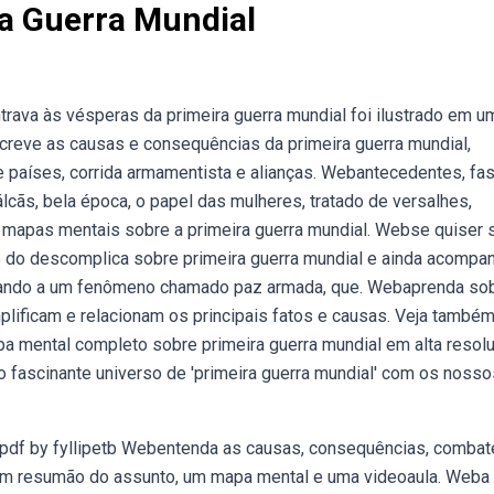
a Guerra Mundial
ava às vésperas da primeira guerra mundial foi ilustrado em u
reve as causas e consequências da primeira guerra mundial,
re países, corrida armamentista e alianças. Webantecedentes, fa
álcãs, bela época, o papel das mulheres, tratado de versalhes,
mapas mentais sobre a primeira guerra mundial. Webse quiser 
 do descomplica sobre primeira guerra mundial e ainda acompan
evando a um fenômeno chamado paz armada, que. Webaprenda so
lificam e relacionam os principais fatos e causas. Veja também
a mental completo sobre primeira guerra mundial em alta resol
 fascinante universo de 'primeira guerra mundial' com os nosso
pdf by fyllipetb Webentenda as causas, consequências, combat
r um resumão do assunto, um mapa mental e uma videoaula. Weba