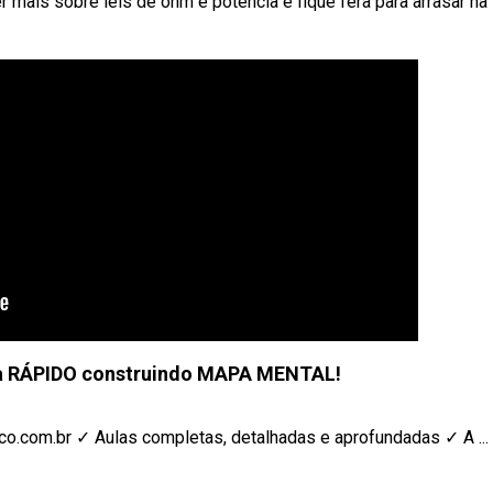
mais sobre leis de ohm e potência e fique fera para arrasar na
 RÁPIDO construindo MAPA MENTAL!
o.com.br ✓ Aulas completas, detalhadas e aprofundadas ✓ A ...