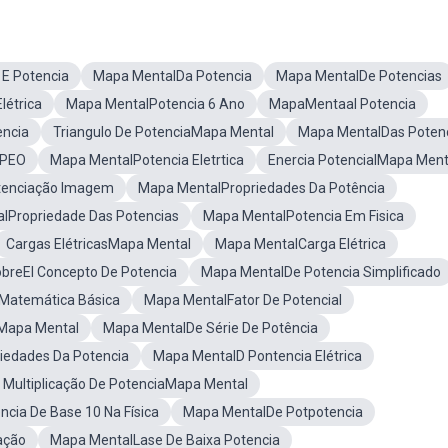
E Potencia
Mapa MentalDa Potencia
Mapa MentalDe Potencias
létrica
Mapa MentalPotencia 6 Ano
MapaMentaal Potencia
encia
Triangulo De PotenciaMapa Mental
Mapa MentalDas Poten
 PEO
Mapa MentalPotencia Eletrtica
Enercia PotencialMapa Ment
tenciação Imagem
Mapa MentalPropriedades Da Potência
lPropriedade Das Potencias
Mapa MentalPotencia Em Fisica
Cargas ElétricasMapa Mental
Mapa MentalCarga Elétrica
breEl Concepto De Potencia
Mapa MentalDe Potencia Simplificado
Matemática Básica
Mapa MentalFator De Potencial
aMapa Mental
Mapa MentalDe Série De Potência
iedades Da Potencia
Mapa MentalD Pontencia Elétrica
Multiplicação De PotenciaMapa Mental
cia De Base 10 Na Física
Mapa MentalDe Potpotencia
ação
Mapa MentalLase De Baixa Potencia