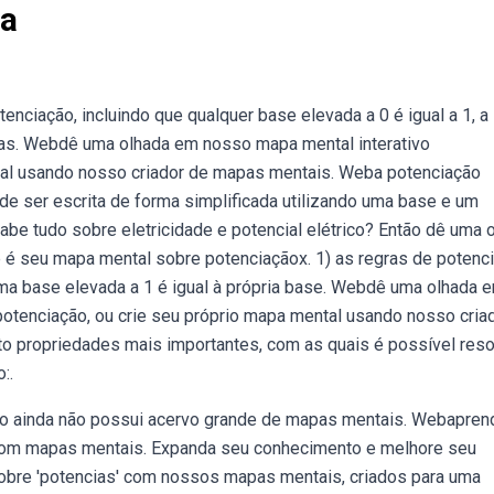
ia
nciação, incluindo que qualquer base elevada a 0 é igual a 1, a
vas. Webdê uma olhada em nosso mapa mental interativo
ntal usando nosso criador de mapas mentais. Weba potenciação
ode ser escrita de forma simplificada utilizando uma base e um
abe tudo sobre eletricidade e potencial elétrico? Então dê uma 
é seu mapa mental sobre potenciaçãox. 1) as regras de potenc
uma base elevada a 1 é igual à própria base. Webdê uma olhada 
otenciação, ou crie seu próprio mapa mental usando nosso cria
o propriedades mais importantes, com as quais é possível reso
:.
isso ainda não possui acervo grande de mapas mentais. Webapren
a com mapas mentais. Expanda seu conhecimento e melhore seu
re 'potencias' com nossos mapas mentais, criados para uma