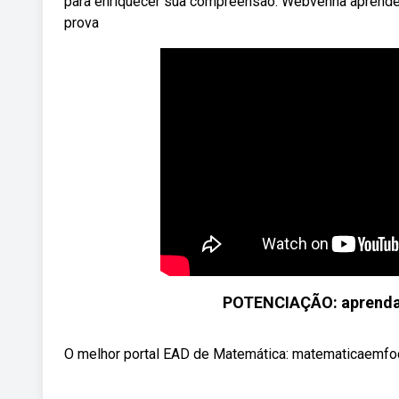
para enriquecer sua compreensão. Webvenha aprender 
prova
POTENCIAÇÃO: aprenda
O melhor portal EAD de Matemática: matematicaemfoc