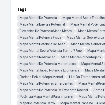
Tags
Mapa MentalDe Potencia
Mapa Mental SobreTrabalho 
Mapa MentalEnergia Potencial
Mapa Mental PotênciaE
Eletronica De PotenciaMapa Mental
Mapa MentalPort
Mapa MentalPotencia Fisica
Mapa Mental SobreForça
Mapa MentalPotencia De Ação
Mapa Mental SobrePo
Mapa Mental SobrePotencia Turma 7 Ano
Mapa Menta
Mapa MentalRadiciação
Mapa MentalPorcentagem
Mapa MentalDe Potencia Matematica
Mapa Mental So
Mapa MentalJapão Potencia Economica
Mapa Mental
Floriano PeixotoMapa Mental
1 Lei Da Termodinâmic
Mapa MentalPotencias Emergentes
Mapa MentalProp
Mapa MentalDe Potencia De Expoente Racinal
Soma E 
Potência Mapa MentalPara Imprimir
Mapa MentalPoten
MapaDe Potencia Carro
Mapa MentalTrabalho E Alien