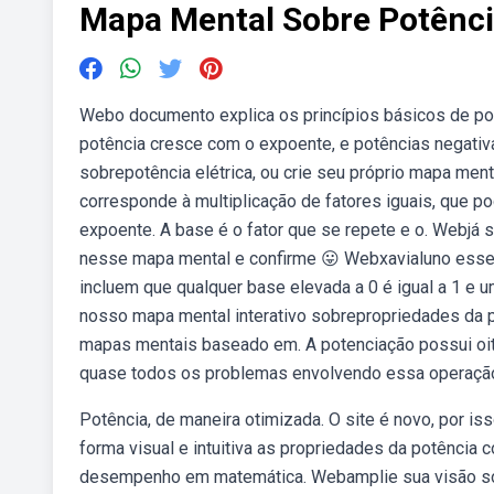
Mapa Mental Sobre Potênc
Webo documento explica os princípios básicos de pote
potência cresce com o expoente, e potências negati
sobrepotência elétrica, ou crie seu próprio mapa me
corresponde à multiplicação de fatores iguais, que p
expoente. A base é o fator que se repete e o. Webjá s
nesse mapa mental e confirme 😛 Webxavialuno esse 
incluem que qualquer base elevada a 0 é igual a 1 e 
nosso mapa mental interativo sobrepropriedades da p
mapas mentais baseado em. A potenciação possui oit
quase todos os problemas envolvendo essa operação
Potência, de maneira otimizada. O site é novo, por 
forma visual e intuitiva as propriedades da potênci
desempenho em matemática. Webamplie sua visão sob