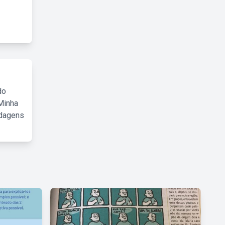
do
Minha
rdagens