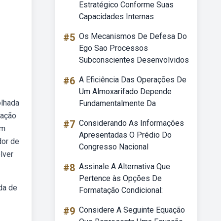
Estratégico Conforme Suas
Capacidades Internas
#5
Os Mecanismos De Defesa Do
Ego Sao Processos
Subconscientes Desenvolvidos
#6
A Eficiência Das Operações De
Um Almoxarifado Depende
olhada
Fundamentalmente Da
iação
#7
Considerando As Informações
em
Apresentadas O Prédio Do
dor de
Congresso Nacional
lver
#8
Assinale A Alternativa Que
Pertence às Opções De
da de
Formatação Condicional:
#9
Considere A Seguinte Equação