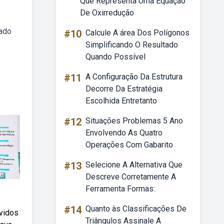
Que Representa Uma Equação
De Oxirredução
s
hado
#10
Calcule A área Dos Polígonos
Simplificando O Resultado
Quando Possível
#11
A Configuração Da Estrutura
Decorre Da Estratégia
Escolhida Entretanto
#12
Situações Problemas 5 Ano
Envolvendo As Quatro
Operações Com Gabarito
#13
Selecione A Alternativa Que
Descreve Corretamente A
Ferramenta Formas:
#14
Quanto às Classificações De
vidos
Triângulos Assinale A