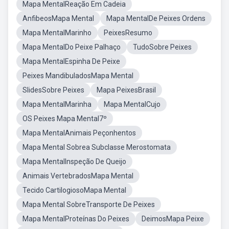
Mapa MentalReação Em Cadeia
AnfibeosMapa Mental
Mapa MentalDe Peixes Ordens
Mapa MentalMarinho
PeixesResumo
Mapa MentalDo Peixe Palhaço
TudoSobre Peixes
Mapa MentalEspinha De Peixe
Peixes MandibuladosMapa Mental
SlidesSobre Peixes
Mapa PeixesBrasil
Mapa MentalMarinha
Mapa MentalCujo
OS Peixes Mapa Mental7º
Mapa MentalAnimais Peçonhentos
Mapa Mental Sobrea Subclasse Merostomata
Mapa MentalInspeção De Queijo
Animais VertebradosMapa Mental
Tecido CartilogiosoMapa Mental
Mapa Mental SobreTransporte De Peixes
Mapa MentalProteínas Do Peixes
DeimosMapa Peixe