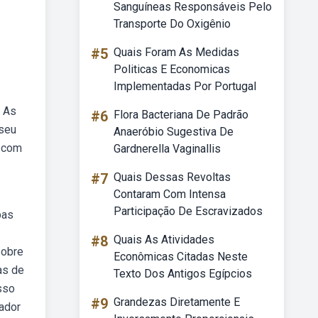
Sanguíneas Responsáveis Pelo
Transporte Do Oxigênio
#5
Quais Foram As Medidas
Politicas E Economicas
Implementadas Por Portugal
: As
#6
Flora Bacteriana De Padrão
 seu
Anaeróbio Sugestiva De
, com
Gardnerella Vaginallis
#7
Quais Dessas Revoltas
Contaram Com Intensa
Participação De Escravizados
pas
#8
Quais As Atividades
sobre
Econômicas Citadas Neste
as de
Texto Dos Antigos Egípcios
sso
#9
Grandezas Diretamente E
ador