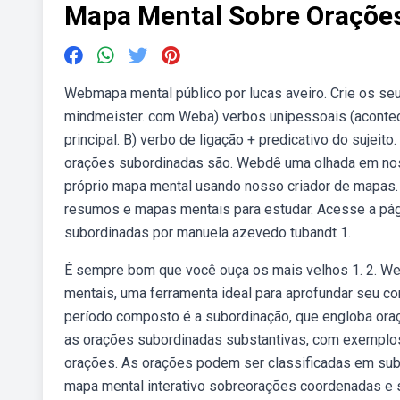
Mapa Mental Sobre Oraçõe
Webmapa mental público por lucas aveiro. Crie os se
mindmeister. com Weba) verbos unipessoais (acontecer, 
principal. B) verbo de ligação + predicativo do suje
orações subordinadas são. Webdê uma olhada em noss
próprio mapa mental usando nosso criador de mapas
resumos e mapas mentais para estudar. Acesse a pági
subordinadas por manuela azevedo tubandt 1.
É sempre bom que você ouça os mais velhos 1. 2. W
mentais, uma ferramenta ideal para aprofundar seu 
período composto é a subordinação, que engloba ora
as orações subordinadas substantivas, com exemplos,
orações. As orações podem ser classificadas em su
mapa mental interativo sobreorações coordenadas e s