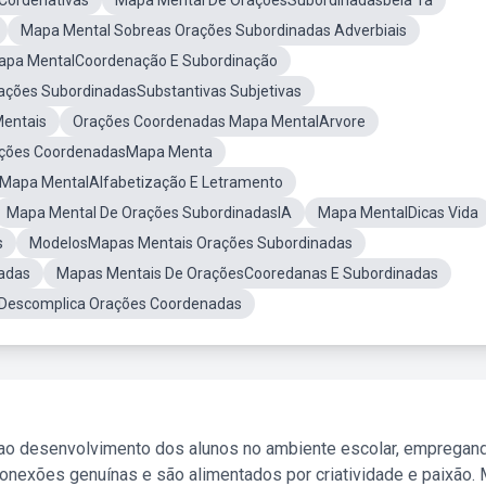
Cordenativas
Mapa Mental De OraçõesSubordinadasbela Ta
Mapa Mental Sobreas Orações Subordinadas Adverbiais
apa MentalCoordenação E Subordinação
ações SubordinadasSubstantivas Subjetivas
entais
Orações Coordenadas Mapa MentalArvore
ções CoordenadasMapa Menta
Mapa MentalAlfabetização E Letramento
Mapa Mental De Orações SubordinadasIA
Mapa MentalDicas Vida
s
ModelosMapas Mentais Orações Subordinadas
adas
Mapas Mentais De OraçõesCooredanas E Subordinadas
Descomplica Orações Coordenadas
 ao desenvolvimento dos alunos no ambiente escolar, empregan
nexões genuínas e são alimentados por criatividade e paixão. 