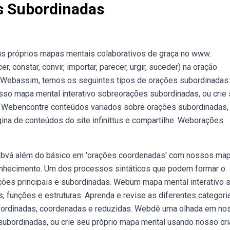
s Subordinadas
us próprios mapas mentais colaborativos de graça no www.
constar, convir, importar, parecer, urgir, suceder) na oração
ito. Webassim, temos os seguintes tipos de orações subordinadas
o mapa mental interativo sobreorações subordinadas, ou crie
. Webencontre conteúdos variados sobre orações subordinadas
na de conteúdos do site infinittus e compartilhe. Weborações
ebvá além do básico em 'orações coordenadas' com nossos ma
conhecimento. Um dos processos sintáticos que podem formar o
ções principais e subordinadas. Webum mapa mental interativo 
 funções e estruturas. Aprenda e revise as diferentes categori
bordinadas, coordenadas e reduzidas. Webdê uma olhada em no
ubordinadas, ou crie seu próprio mapa mental usando nosso cri