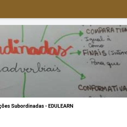
ções Subordinadas - EDULEARN