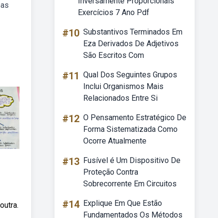
Inversamente Proporcionais
pas
Exercícios 7 Ano Pdf
#10
Substantivos Terminados Em
Eza Derivados De Adjetivos
São Escritos Com
#11
Qual Dos Seguintes Grupos
Inclui Organismos Mais
Relacionados Entre Si
#12
O Pensamento Estratégico De
Forma Sistematizada Como
Ocorre Atualmente
#13
Fusível é Um Dispositivo De
Proteção Contra
Sobrecorrente Em Circuitos
#14
Explique Em Que Estão
outra.
Fundamentados Os Métodos