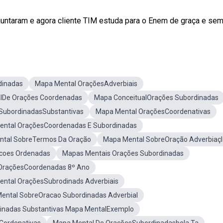
taram e agora cliente TIM estuda para o Enem de graça e sem .
dinadas
Mapa Mental OraçõesAdverbiais
lDe Orações Coordenadas
Mapa ConceitualOrações Subordinadas
SubordinadasSubstantivas
Mapa Mental OraçõesCoordenativas
ntal OraçõesCoordenadas E Subordinadas
tal SobreTermos Da Oração
Mapa Mental SobreOração Adverbiaçl
coes Ordenadas
Mapas Mentais Orações Subordinadas
OraçõesCoordenadas 8º Ano
ntal OraçõesSubrodinads Adverbiais
ental SobreOracao Subordinadas Adverbial
inadas Substantivas Mapa MentalExemplo