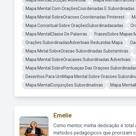
Mapa MentalLocução Adverbial
Mapa MentalOracoes 
Mapa Mental Com OraçõesCoordenadas E Subordinadas
Mapa Mental SobreOracoes Coordenadas Pinterest
M
Mapa Conceitual Sobre OraçõesSubordinadasadas
Or
Mapa MentalClasse De Palavras
FrasesSobre Mapas M
Orações SubordinadasAdverbiais Reduzidas Mapa
Oa
Mapa Metal SobreOracao Subordinadas Substantivas
Mapa Mental SobreOracaoes Subordinadas Adverbiais
Mapa Mental SobrePontuaçao Das Oraçoes Subordinada
Desenhos Para UmMapa Mental Sobre Oracoes Subordin
Mapa MentalConjunções Subordinativas
Mapa Mental
Emelie
Como mentor, minha dedicação é total
métodos pedagógicos que priorizam co