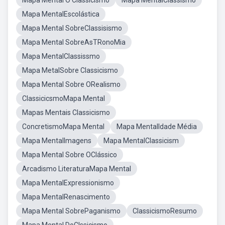
Mapa Mental O Classicismo
Mapa MentalClassismo
Mapa MentalEscolástica
Mapa Mental SobreClassisismo
Mapa Mental SobreAsTRonoMia
Mapa MentalClassissmo
Mapa MetalSobre Classicismo
Mapa Mental Sobre ORealismo
ClassicicsmoMapa Mental
Mapas Mentais Classicismo
ConcretismoMapa Mental
Mapa MentalIdade Média
Mapa MentalImagens
Mapa MentalClassicism
Mapa Mental Sobre OClássico
Arcadismo LiteraturaMapa Mental
Mapa MentalExpressionismo
Mapa MentalRenascimento
Mapa Mental SobrePaganismo
ClassicismoResumo