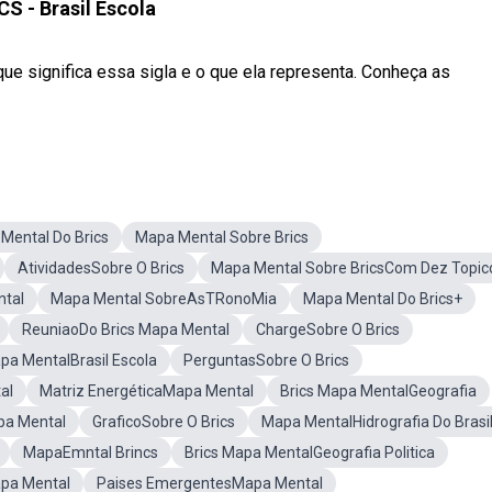
CS - Brasil Escola
ue significa essa sigla e o que ela representa. Conheça as
Mental Do Brics
Mapa Mental Sobre Brics
AtividadesSobre O Brics
Mapa Mental Sobre BricsCom Dez Topic
ntal
Mapa Mental SobreAsTRonoMia
Mapa Mental Do Brics+
ReuniaoDo Brics Mapa Mental
ChargeSobre O Brics
pa MentalBrasil Escola
PerguntasSobre O Brics
al
Matriz EnergéticaMapa Mental
Brics Mapa MentalGeografia
pa Mental
GraficoSobre O Brics
Mapa MentalHidrografia Do Brasi
MapaEmntal Brincs
Brics Mapa MentalGeografia Politica
pa Mental
Paises EmergentesMapa Mental