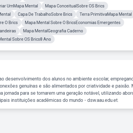
riar UmMapa Mental
Mapa ConceitualSobre OS Brics
Mental
Capa De TrabalhoSobre Brics
Terra PrimitivaMapa Mental
e O Brics
Mapa Mental Sobre O BricsEconomias Emergentes
andeiras
Mapa MentalGeografia Caderno
ental Sobre OS Brics8 Ano
 ao desenvolvimento dos alunos no ambiente escolar, empregan
nexões genuínas e são alimentados por criatividade e paixão. 
a jornada para se tornarem uma geração notável, utilizando abo
ipais instituições acadêmicas do mundo - dsw.aau.edu.et.