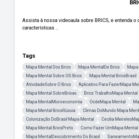
BRI
Assista à nossa videoaula sobre BRICS, e entenda o q
características ...
Tags
Mapa Mental Dos Brics
Mapa MentalDe Brics
Mapa 
Mapa Mental Sobre OS Brics
Mapa Mental BricsBrasil
AtividadeSobre O Brics
Aplicativo Para FazerMapa Me
Mapa Mental SobreBrisas
Brics TrabalhoMapa Mental
Mapa MentalMicroeconomía
OcdeMapa Mental
Ma
Mapa Mental BricsRússia
Climas DoMundo Mapa Ment
Colonização DoBrasil Mapa Mental
Cecilia MeirelesMa
Mapa Mental BricsPreto
Como Fazer UmMapa Mental
Mapa MentalDescobrimento Do Brasil
SaneamentoMa