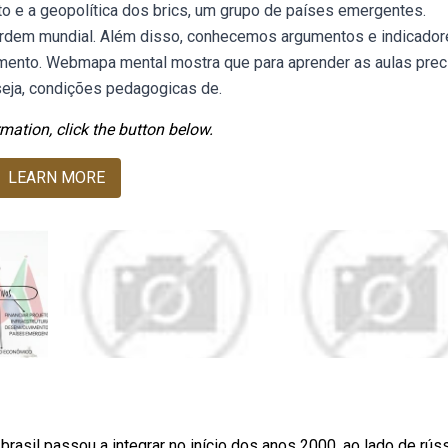
o e a geopolítica dos brics, um grupo de países emergentes.
ordem mundial. Além disso, conhecemos argumentos e indicado
amento. Webmapa mental mostra que para aprender as aulas pre
seja, condições pedagogicas de.
mation, click the button below.
LEARN MORE
rasil passou a integrar no início dos anos 2000, ao lado de rúss