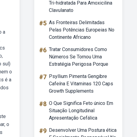
Tri-hidratada Para Amoxicilina
Clavulanato
#5
As Fronteiras Delimitadas
Pelas Potências Europeias No
o a
Continente Africano
,
ics
#6
Tratar Consumidores Como
o,
Números Se Tornou Uma
 sul)
Estratégia Perigosa Porque
inem o
#7
Psyllium Pimenta Gengibre
cs é a
Cafeína E Vitaminas 120 Caps
nados
Growth Supplements
#8
O Que Significa Feto único Em
Situação Longitudinal
ste
Apresentação Cefálica
ar, o
#9
Desenvolver Uma Postura ética
as