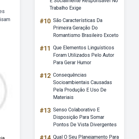
E Socialmente Responsável No
Trabalho Exige
res
cisam
#10
São Características Da
Primeira Geração Do
Romantismo Brasileiro Exceto
#11
Que Elementos Linguísticos
Foram Utilizados Pelo Autor
Para Gerar Humor
#12
Consequências
Socioambientais Causadas
Pela Produção E Uso De
Materiais
#13
Senso Colaborativo E
Disposição Para Somar
Pontos De Vista Divergentes
#14
Qual O Seu Planejamento Para
ia,