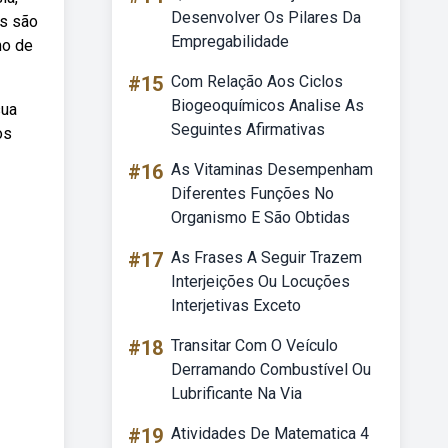
Desenvolver Os Pilares Da
cs são
Empregabilidade
mo de
#15
Com Relação Aos Ciclos
Biogeoquímicos Analise As
sua
Seguintes Afirmativas
os
#16
As Vitaminas Desempenham
Diferentes Funções No
Organismo E São Obtidas
#17
As Frases A Seguir Trazem
Interjeições Ou Locuções
Interjetivas Exceto
#18
Transitar Com O Veículo
Derramando Combustível Ou
Lubrificante Na Via
#19
Atividades De Matematica 4