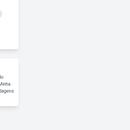
do
Minha
rdagens