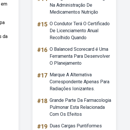
s em
Na Administração De
Medicamentos Nutrição
apa
#15
O Condutor Terá O Certificado
De Licenciamento Anual
s da
Recolhido Quando
#16
O Balanced Scorecard é Uma
Ferramenta Para Desenvolver
O Planejamento
#17
Marque A Alternativa
Correspondente Apenas Para
Radiações Ionizantes.
#18
Grande Parte Da Farmacologia
Pulmonar Esta Relacionada
Com Os Efeitos
#19
Duas Cargas Puntiformes