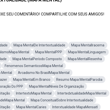
DEIXE SEU COMENTÁRIO! COMPARTILHE COM SEUS AMIGOS!
idade
Mapa MentalDe Intertextualidade
Mapa MentalIracema
alismoMapa Mental
Mapa MentalPPP
Mapa MentalLinguagem
dade
Mapa MentalPeríodo Composto
Mapa MentalResenha
Fenomenos SemanticosMapa Mental
 Mental
Arcadismo No BrasilMapa Mental
azer
Mapa MentalEm Branco
Resumo Mapa MentalParodia
boração Do PPP
Mapa MentalNíveis De Organização
itação
IntertextoMapa Mental
IntertedxtualidadeMapa Mental
dadeMapa Mental
Mapa ConceitualSobre Intertextualidade
itação
Mapa MentalCaries
Interxtualidade MapaMensatl