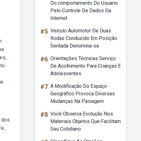
Do.comportamento Do Usuario
Pelo Controle De Dados Da
Internet
#5
Veículo Automotor De Duas
Rodas Conduzido Em Posição
m
Sentada Denomina-se
ba
es,
#6
Orientações Técnicas Serviço
xto
De Acolhimento Para Crianças E
Adolescentes
de
#7
A Modificação Do Espaço
Geográfico Provoca Diversas
Mudanças Na Paisagem
#8
Você Observa Evolução Nos
s dos
Materiais Objetos Que Facilitam
fe,
Seu Cotidiano
o