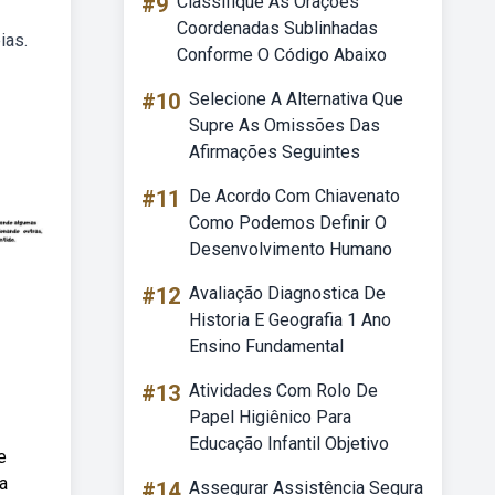
#9
Classifique As Orações
Coordenadas Sublinhadas
ias.
Conforme O Código Abaixo
#10
Selecione A Alternativa Que
Supre As Omissões Das
Afirmações Seguintes
#11
De Acordo Com Chiavenato
Como Podemos Definir O
Desenvolvimento Humano
#12
Avaliação Diagnostica De
Historia E Geografia 1 Ano
Ensino Fundamental
#13
Atividades Com Rolo De
Papel Higiênico Para
Educação Infantil Objetivo
e
a
#14
Assegurar Assistência Segura