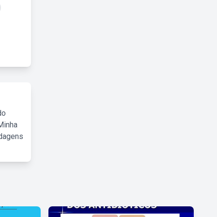
do
Minha
rdagens