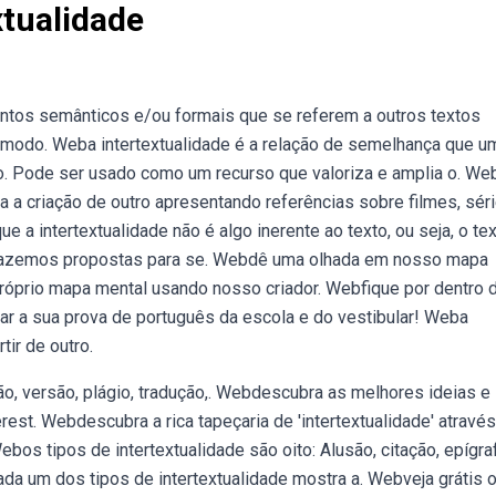
tualidade
entos semânticos e/ou formais que se referem a outros textos
 modo. Weba intertextualidade é a relação de semelhança que u
. Pode ser usado como um recurso que valoriza e amplia o. We
ara a criação de outro apresentando referências sobre filmes, séri
ue a intertextualidade não é algo inerente ao texto, ou seja, o te
e. Trazemos propostas para se. Webdê uma olhada em nosso mapa
 próprio mapa mental usando nosso criador. Webfique por dentro 
tar a sua prova de português da escola e do vestibular! Weba
tir de outro.
o, versão, plágio, tradução,. Webdescubra as melhores ideias e
rest. Webdescubra a rica tapeçaria de 'intertextualidade' atravé
os tipos de intertextualidade são oito: Alusão, citação, epígra
Cada um dos tipos de intertextualidade mostra a. Webveja grátis 