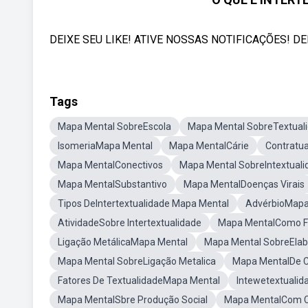
DEIXE SEU LIKE! ATIVE NOSSAS NOTIFICAÇÕES! 
Tags
Mapa Mental SobreEscola
Mapa Mental SobreTextual
IsomeriaMapa Mental
Mapa MentalCárie
Contratu
Mapa MentalConectivos
Mapa Mental SobreIntextuali
Mapa MentalSubstantivo
Mapa MentalDoenças Virais
Tipos DeIntertextualidade Mapa Mental
AdvérbioMapa
AtividadeSobre Intertextualidade
Mapa MentalComo F
Ligação MetálicaMapa Mental
Mapa Mental SobreEla
Mapa Mental SobreLigação Metalica
Mapa MentalDe C
Fatores De TextualidadeMapa Mental
Intewetextuali
Mapa MentalSbre Produção Social
Mapa MentalCom C