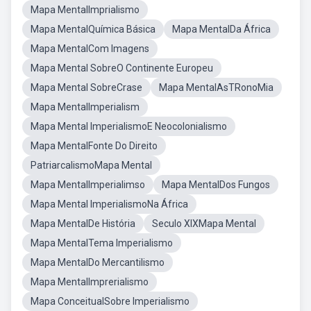
Mapa MentalImprialismo
Mapa MentalQuímica Básica
Mapa MentalDa África
Mapa MentalCom Imagens
Mapa Mental SobreO Continente Europeu
Mapa Mental SobreCrase
Mapa MentalAsTRonoMia
Mapa MentalImperialism
Mapa Mental ImperialismoE Neocolonialismo
Mapa MentalFonte Do Direito
PatriarcalismoMapa Mental
Mapa MentalImperialimso
Mapa MentalDos Fungos
Mapa Mental ImperialismoNa África
Mapa MentalDe História
Seculo XIXMapa Mental
Mapa MentalTema Imperialismo
Mapa MentalDo Mercantilismo
Mapa MentalImprerialismo
Mapa ConceitualSobre Imperialismo