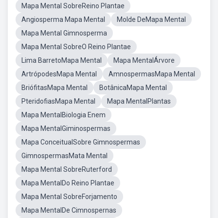
Mapa Mental SobreReino Plantae
Angiosperma Mapa Mental
Molde DeMapa Mental
Mapa Mental Gimnosperma
Mapa Mental SobreO Reino Plantae
Lima BarretoMapa Mental
Mapa MentalÁrvore
ArtrópodesMapa Mental
AmnospermasMapa Mental
BriófitasMapa Mental
BotânicaMapa Mental
PteridofiasMapa Mental
Mapa MentalPlantas
Mapa MentalBiologia Enem
Mapa MentalGiminospermas
Mapa ConceitualSobre Gimnospermas
GimnospermasMata Mental
Mapa Mental SobreRuterford
Mapa MentalDo Reino Plantae
Mapa Mental SobreForjamento
Mapa MentalDe Cimnospernas