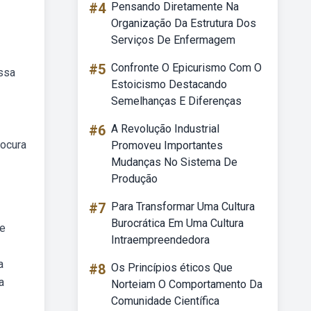
#4
Pensando Diretamente Na
Organização Da Estrutura Dos
Serviços De Enfermagem
#5
Confronte O Epicurismo Com O
issa
Estoicismo Destacando
Semelhanças E Diferenças
#6
A Revolução Industrial
rocura
Promoveu Importantes
Mudanças No Sistema De
Produção
#7
Para Transformar Uma Cultura
Burocrática Em Uma Cultura
se
Intraempreendedora
a
#8
Os Princípios éticos Que
a
Norteiam O Comportamento Da
Comunidade Científica