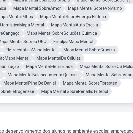
ina
Mapa Mental SobreXenofobia
Mapa Mental SobreEletrólise
ica
Mapa Mental SobreAmor
Mapa Mental SobreVolvismo
apa MentalPilhas
Mapa Mental SobreEnergia Elétrica
AtomísticaMapa Mental
Mapa MentalAuto Escola
reCangaço
Mapa Mental SobreSoluções Química
Mapa Mental Sobrea ONU
EntalpiaMapa Mental
EletroestáticaMapa Mental
Mapa Mental SobreGranizo
çãoMapa Mental
Mapa MentalDe Células
banização
Mapa MentalEletricidade
Mapa Mental SobreOS Molu
o
Mapa MentalBalanceamento Químico
Mapa Mental SobreVitori
Mapa MentalPilha De Daniel
Mapa Mental SobreFloresten
SobreEletrogenese
Mapa Mental SobrePenaltis Futebol
 ao desenvolvimento dos alunos no ambiente escolar, empregan