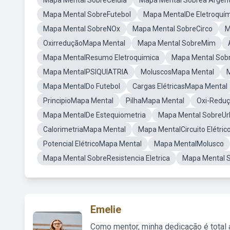
Mapa Mental SobreCélula
Mapa Mental Sobrea Argent
Mapa Mental SobreFutebol
Mapa MentalDe Eletroquím
Mapa Mental SobreNOx
Mapa Mental SobreCirco
M
OxirreduçãoMapa Mental
Mapa Mental SobreMim
Mapa MentalResumo Eletroquimica
Mapa Mental Sob
Mapa MentalPSIQUIATRIA
MoluscosMapa Mental
Mapa MentalDo Futebol
Cargas ElétricasMapa Mental
PrincipioMapa Mental
PilhaMapa Mental
Oxi-Redu
Mapa MentalDe Estequiometria
Mapa Mental SobreUr
CalorimetriaMapa Mental
Mapa MentalCircuito Elétric
Potencial ElétricoMapa Mental
Mapa MentalMolusco
Mapa Mental SobreResistencia Eletrica
Mapa Mental 
Emelie
Como mentor, minha dedicação é total