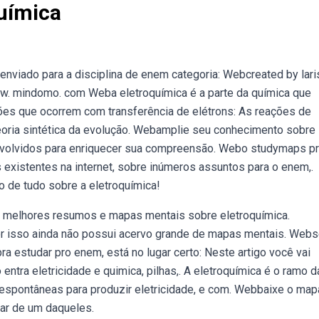
uímica
 enviado para a disciplina de enem categoria: Webcreated by lar
. mindomo. com Weba eletroquímica é a parte da química que
ações que ocorrem com transferência de elétrons: As reações de
Teoria sintética da evolução. Webamplie seu conhecimento sobre
nvolvidos para enriquecer sua compreensão. Webo studymaps p
s existentes na internet, sobre inúmeros assuntos para o enem,.
 de tudo sobre a eletroquímica!
s melhores resumos e mapas mentais sobre eletroquímica.
 por isso ainda não possui acervo grande de mapas mentais. Web
 estudar pro enem, está no lugar certo: Neste artigo você vai
entra eletricidade e quimica, pilhas,. A eletroquímica é o ramo d
espontâneas para produzir eletricidade, e com. Webbaixe o map
lar de um daqueles.