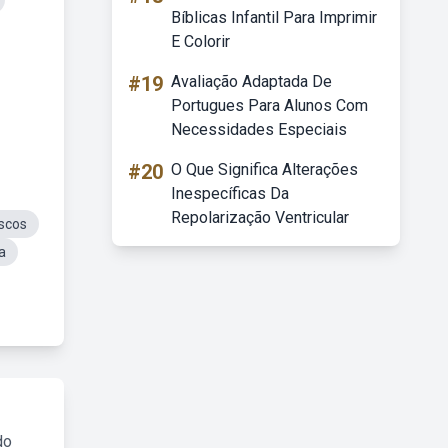
Bíblicas Infantil Para Imprimir
E Colorir
#19
Avaliação Adaptada De
Portugues Para Alunos Com
Necessidades Especiais
#20
O Que Significa Alterações
Inespecíficas Da
Repolarização Ventricular
scos
a
do