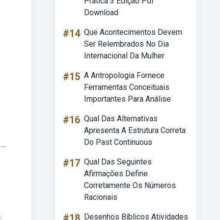
Prática 3 Edição Pdf
Download
#14
Que Acontecimentos Devem
Ser Relembrados No Dia
Internacional Da Mulher
#15
A Antropologia Fornece
Ferramentas Conceituais
Importantes Para Análise
#16
Qual Das Alternativas
Apresenta A Estrutura Correta
Do Past Continuous
..
#17
Qual Das Seguintes
Afirmações Define
Corretamente Os Números
Racionais
#18
Desenhos Bíblicos Atividades