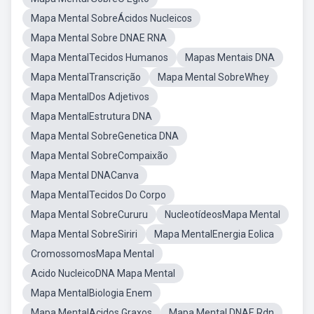
Mapa Mental SobreÁcidos Nucleicos
Mapa Mental Sobre DNAE RNA
Mapa MentalTecidos Humanos
Mapas Mentais DNA
Mapa MentalTranscrição
Mapa Mental SobreWhey
Mapa MentalDos Adjetivos
Mapa MentalEstrutura DNA
Mapa Mental SobreGenetica DNA
Mapa Mental SobreCompaixão
Mapa Mental DNACanva
Mapa MentalTecidos Do Corpo
Mapa Mental SobreCururu
NucleotídeosMapa Mental
Mapa Mental SobreSiriri
Mapa MentalEnergia Eolica
CromossomosMapa Mental
Acido NucleicoDNA Mapa Mental
Mapa MentalBiologia Enem
Mapa MentalAcidos Graxos
Mapa Mental DNAE Rdn