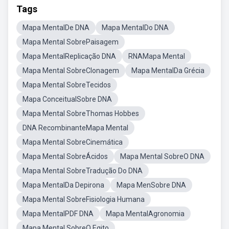
Tags
Mapa MentalDe DNA
Mapa MentalDo DNA
Mapa Mental SobrePaisagem
Mapa MentalReplicação DNA
RNAMapa Mental
Mapa Mental SobreClonagem
Mapa MentalDa Grécia
Mapa Mental SobreTecidos
Mapa ConceitualSobre DNA
Mapa Mental SobreThomas Hobbes
DNA RecombinanteMapa Mental
Mapa Mental SobreCinemática
Mapa Mental SobreÁcidos
Mapa Mental SobreO DNA
Mapa Mental SobreTradução Do DNA
Mapa MentalDa Depirona
Mapa MenSobre DNA
Mapa Mental SobreFisiologia Humana
Mapa MentalPDF DNA
Mapa MentalAgronomia
Mapa Mental SobreO Egito