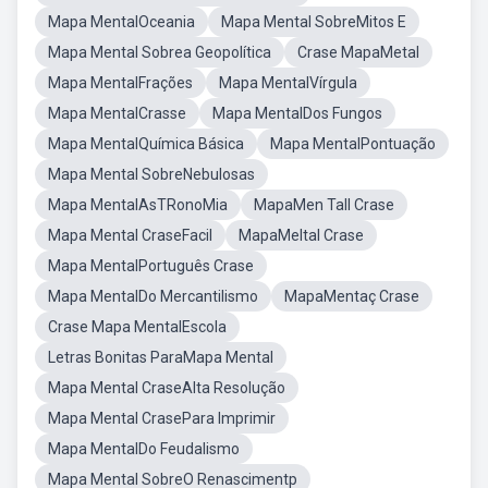
Mapa MentalOceania
Mapa Mental SobreMitos E
Mapa Mental Sobrea Geopolítica
Crase MapaMetal
Mapa MentalFrações
Mapa MentalVírgula
Mapa MentalCrasse
Mapa MentalDos Fungos
Mapa MentalQuímica Básica
Mapa MentalPontuação
Mapa Mental SobreNebulosas
Mapa MentalAsTRonoMia
MapaMen Tall Crase
Mapa Mental CraseFacil
MapaMeltal Crase
Mapa MentalPortuguês Crase
Mapa MentalDo Mercantilismo
MapaMentaç Crase
Crase Mapa MentalEscola
Letras Bonitas ParaMapa Mental
Mapa Mental CraseAlta Resolução
Mapa Mental CrasePara Imprimir
Mapa MentalDo Feudalismo
Mapa Mental SobreO Renascimentp