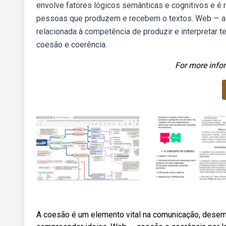
envolve fatores lógicos semânticas e cognitivos e é
pessoas que produzem e recebem o textos. Web — a c
relacionada à competência de produzir e interpretar
coesão e coerência.
For more infor
A coesão é um elemento vital na comunicação, desem