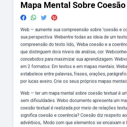
Mapa Mental Sobre Coesão 
Web — aumente sua compreensão sobre 'coesão e coe
sua perspectiva. Webentre todas as ideia de um texto,
compreensão do texto lido,. Weba coesão e a coerênci
que distinguem dois níveis de análise, cor. Webconh
concebidos para maximizar sua aprendizagem. Webvo
em 2 formatos: Em textos e em mapas mentais. Weba 
estabelece entre palavras, frases, orações, parágraf
por lucas aveiro. Crie os seus próprios mapas menta
Web — ter um mapa mental sobre coesão textual é um
sem dificuldades. Webo documento apresenta um mapa
coesão textual é realizada por meio de relações te
significa coesão e coerência? Coesão diz respeito a
advérbios,. Modo com que elementos se encaixam e