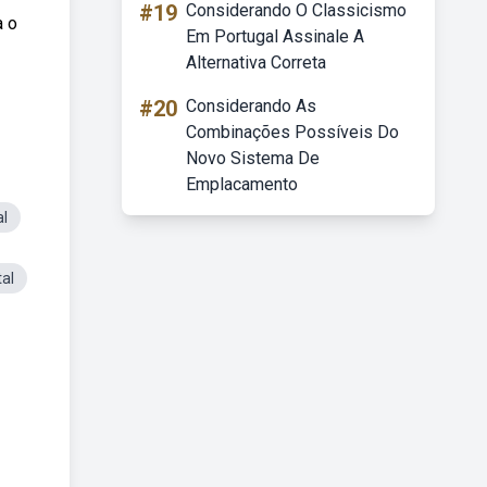
#19
Considerando O Classicismo
a o
Em Portugal Assinale A
Alternativa Correta
#20
Considerando As
Combinações Possíveis Do
Novo Sistema De
Emplacamento
l
al