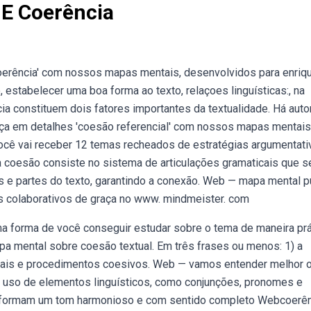
E Coerência
rência' com nossos mapas mentais, desenvolvidos para enriq
 estabelecer uma boa forma ao texto, relaçoes linguísticas:, na
a constituem dois fatores importantes da textualidade. Há auto
eça em detalhes 'coesão referencial' com nossos mapas mentais
cê vai receber 12 temas recheados de estratégias argumentati
coesão consiste no sistema de articulações gramaticais que s
os e partes do texto, garantindo a conexão. Web — mapa mental p
is colaborativos de graça no www. mindmeister. com
a forma de você conseguir estudar sobre o tema de maneira prá
 mental sobre coesão textual. Em três frases ou menos: 1) a
xtuais e procedimentos coesivos. Web — vamos entender melhor 
o uso de elementos linguísticos, como conjunções, pronomes e
 formam um tom harmonioso e com sentido completo Webcoerên