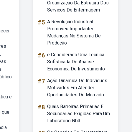
Organização Da Estrutura Dos
Serviços De Enfermagem
#5
A Revolução Industrial
Promoveu Importantes
uecer
Mudanças No Sistema De
Produção
res
,
#6
é Considerado Uma Tecnica
vas
Sofisticada De Analise
Economica De Investimento
e
úblico
#7
Ação Dinamica De Individuos
Motivados Em Atender
Oportunidades De Mercado
tica e
#8
Quais Barreiras Primárias E
o que
Secundárias Exigidas Para Um
Laboratório Nb3
cia