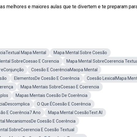
melhores e maiores aulas que te divertem e te preparam par
ciaTextual Mapa Mental
Mapa Mental Sobre Coesão
ental SobreCoesao E Corencia
Mapa Mental SobreCoerencia Textua
reConjunção
Coesão E CoerênciaMaopa Mental
são
ElementosDe Coesão E Coerência
Coesão LexicalMapa Ment
ferença
Mapa Mentais SobreCoesao E Coerencia
plos
Mapas Mentais Coesão De Coerência
ciaDescomplica
O Que ÉCoesão E Coerência
são E Coerência7 Ano
Mapa Mental CoesãoText Al
al MecanismosDe Coesão E Coerência
tal SobreCoerencia E Coesão Textual