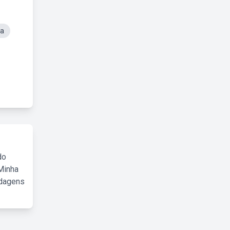
ia
do
Minha
rdagens