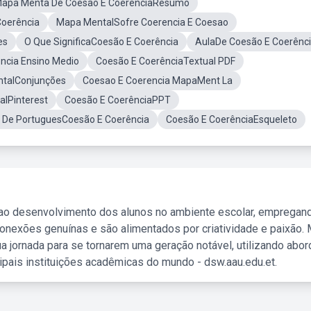
apa Menta De Coesão E CoerênciaResumo
Coerência
Mapa MentalSofre Coerencia E Coesao
es
O Que SignificaCoesão E Coerência
AulaDe Coesão E Coerênc
ncia Ensino Medio
Coesão E CoerênciaTextual PDF
talConjunções
Coesao E Coerencia MapaMent La
lPinterest
Coesão E CoerênciaPPT
 De PortuguesCoesão E Coerência
Coesão E CoerênciaEsqueleto
 ao desenvolvimento dos alunos no ambiente escolar, empregan
nexões genuínas e são alimentados por criatividade e paixão. 
a jornada para se tornarem uma geração notável, utilizando abo
ipais instituições acadêmicas do mundo - dsw.aau.edu.et.