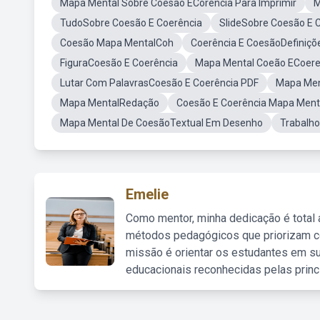
Mapa Mental Sobre Coesão ECorência Para Imprimir
M
TudoSobre Coesão E Coerência
SlideSobre Coesão E 
Coesão Mapa MentalCoh
Coerência E CoesãoDefiniçõ
FiguraCoesão E Coerência
Mapa Mental Coeão ECoere
Lutar Com PalavrasCoesão E Coerência PDF
Mapa Men
Mapa MentalRedação
Coesão E Coerência Mapa Menta
Mapa Mental De CoesãoTextual Em Desenho
Trabalho
Emelie
Como mentor, minha dedicação é total
métodos pedagógicos que priorizam co
missão é orientar os estudantes em su
educacionais reconhecidas pelas princ