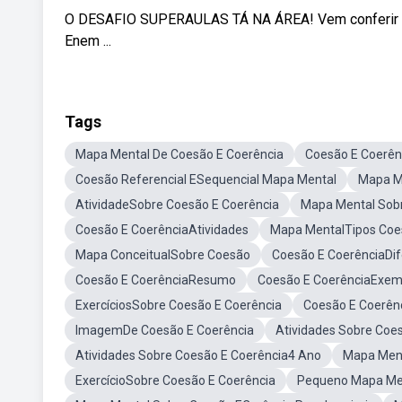
O DESAFIO SUPERAULAS TÁ NA ÁREA! Vem conferir as 
Enem ...
Tags
Mapa Mental De Coesão E Coerência
Coesão E Coerên
Coesão Referencial ESequencial Mapa Mental
Mapa M
AtividadeSobre Coesão E Coerência
Mapa Mental Sob
Coesão E CoerênciaAtividades
Mapa MentalTipos Coe
Mapa ConceitualSobre Coesão
Coesão E CoerênciaDi
Coesão E CoerênciaResumo
Coesão E CoerênciaExem
ExercíciosSobre Coesão E Coerência
Coesão E Coerên
ImagemDe Coesão E Coerência
Atividades Sobre Coe
Atividades Sobre Coesão E Coerência4 Ano
Mapa Ment
ExercícioSobre Coesão E Coerência
Pequeno Mapa Men