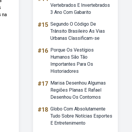
a
Vertebrados E Invertebrados
s
3 Ano Com Gabarito
s na
#15
Segundo O Código De
Trânsito Brasileiro As Vias
Urbanas Classificam-se
#16
Porque Os Vestígios
Humanos São Tão
Importantes Para Os
Historiadores
#17
Marisa Desenhou Algumas
Regiões Planas E Rafael
Desenhou Os Contornos
#18
Globo Com Absolutamente
Tudo Sobre Notícias Esportes
E Entretenimento