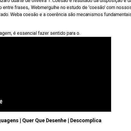
aro duarte de oliveira 1. Coesão é resultado da disposição e d
ção entre frases,. Webmergulhe no estudo de 'coesão' com nosso
izado. Weba coesão e a coerência são mecanismos fundamentai
gem, é essencial fazer sentido para o.
uagens | Quer Que Desenhe | Descomplica