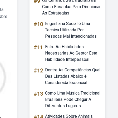
#9
Os Cenarios Se Caracterizam
Como Bussolas Para Direcionar
tá
As Estrategias
obre
#10
Engenharia Social é Uma
Tecnica Utilizada Por
Pessoas Mal Intencionadas
#11
Entre As Habilidades
Necessarias Ao Gestor Esta
Habilidade Interpessoal
#12
Dentre As Competências Qual
Das Listadas Abaixo é
Considerada Essencial
#13
Como Uma Música Tradicional
Brasileira Pode Chegar A
Diferentes Lugares
e
#14
Atividades Sobre Animais