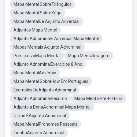
Mapa Mental SobreTriângulos
Mapa Mental SobreYoga
Mapa MentalDe Adjunto Adverbial
Adjuntos Mapa Mental
Adjunto AdnominalE Adverbial Mapa Mental
Mapas Mentais Adjunto Adnominal
PredicativoMapa Mental
Mapa MentalImagem
Adjunto AdnominalExercícios 8 Ano
Mapa MentalAdvérbio
Mapa Mental SobreHow Em Portugues
Exemplos DeAdjunto Adnominal
Adjunto AdnominalResumo
Mapa MentalPré-História
Adjunto a DonaAdnominal Mapa Mental
O Que ÉAdjunto Adnominal
Mapa MentalPronomes Pessoais
TirinhaAdjunto Adnominal