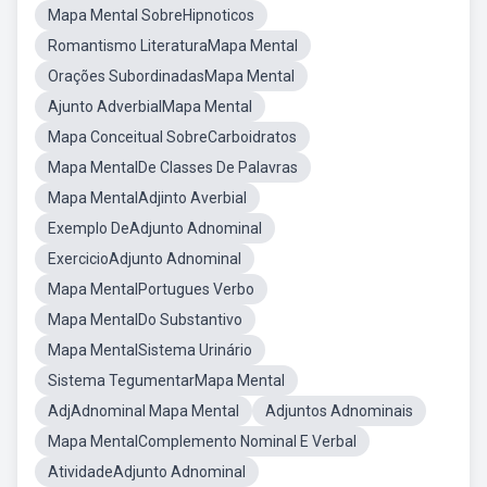
Mapa Mental SobreHipnoticos
Romantismo LiteraturaMapa Mental
Orações SubordinadasMapa Mental
Ajunto AdverbialMapa Mental
Mapa Conceitual SobreCarboidratos
Mapa MentalDe Classes De Palavras
Mapa MentalAdjinto Averbial
Exemplo DeAdjunto Adnominal
ExercicioAdjunto Adnominal
Mapa MentalPortugues Verbo
Mapa MentalDo Substantivo
Mapa MentalSistema Urinário
Sistema TegumentarMapa Mental
AdjAdnominal Mapa Mental
Adjuntos Adnominais
Mapa MentalComplemento Nominal E Verbal
AtividadeAdjunto Adnominal