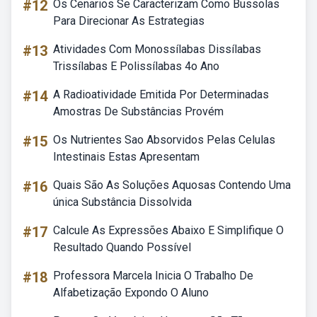
#12
Os Cenarios Se Caracterizam Como Bussolas
Para Direcionar As Estrategias
#13
Atividades Com Monossílabas Dissílabas
Trissílabas E Polissílabas 4o Ano
#14
A Radioatividade Emitida Por Determinadas
Amostras De Substâncias Provém
#15
Os Nutrientes Sao Absorvidos Pelas Celulas
Intestinais Estas Apresentam
#16
Quais São As Soluções Aquosas Contendo Uma
única Substância Dissolvida
#17
Calcule As Expressões Abaixo E Simplifique O
Resultado Quando Possível
#18
Professora Marcela Inicia O Trabalho De
Alfabetização Expondo O Aluno