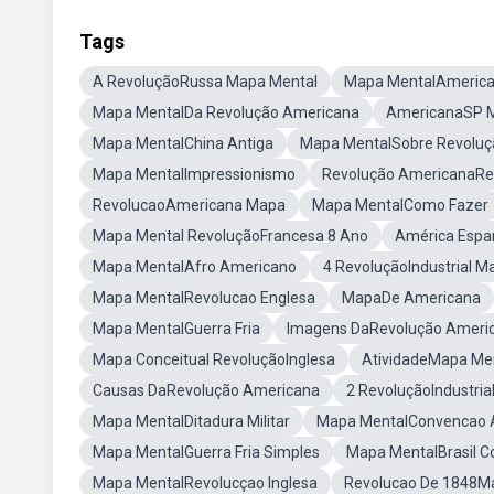
Tags
A RevoluçãoRussa Mapa Mental
Mapa MentalAmerica
Mapa MentalDa Revolução Americana
AmericanaSP 
Mapa MentalChina Antiga
Mapa MentalSobre Revoluç
Mapa MentalImpressionismo
Revolução AmericanaR
RevolucaoAmericana Mapa
Mapa MentalComo Fazer
Mapa Mental RevoluçãoFrancesa 8 Ano
América Espa
Mapa MentalAfro Americano
4 RevoluçãoIndustrial M
Mapa MentalRevolucao Englesa
MapaDe Americana
Mapa MentalGuerra Fria
Imagens DaRevolução Ameri
Mapa Conceitual RevoluçãoInglesa
AtividadeMapa Me
Causas DaRevolução Americana
2 RevoluçãoIndustria
Mapa MentalDitadura Militar
Mapa MentalConvencao 
Mapa MentalGuerra Fria Simples
Mapa MentalBrasil Co
Mapa MentalRevolucçao Inglesa
Revolucao De 1848M