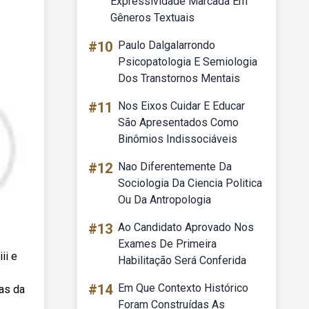
Expressividade Marcada Em
Gêneros Textuais
#10
Paulo Dalgalarrondo
Psicopatologia E Semiologia
Dos Transtornos Mentais
#11
Nos Eixos Cuidar E Educar
São Apresentados Como
Binômios Indissociáveis
#12
Nao Diferentemente Da
Sociologia Da Ciencia Politica
Ou Da Antropologia
#13
Ao Candidato Aprovado Nos
Exames De Primeira
ii e
Habilitação Será Conferida
#14
Em Que Contexto Histórico
as da
Foram Construídas As