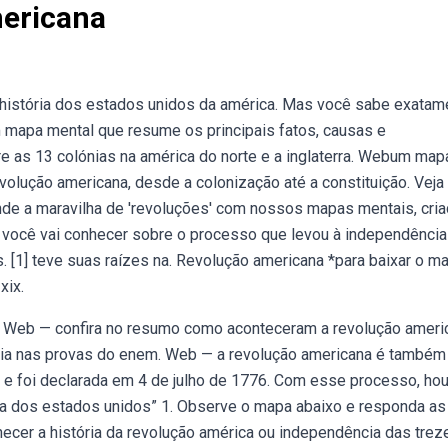
ericana
história dos estados unidos da américa. Mas você sabe exatam
m mapa mental que resume os principais fatos, causas e
re as 13 colónias na américa do norte e a inglaterra. Webum map
volução americana, desde a colonização até a constituição. Veja
vende a maravilha de 'revoluções' com nossos mapas mentais, cri
 você vai conhecer sobre o processo que levou à independênci
s. [1] teve suas raízes na. Revolução americana *para baixar o m
xix.
do. Web — confira no resumo como aconteceram a revolução ameri
tória nas provas do enem. Web — a revolução americana é também
e foi declarada em 4 de julho de 1776. Com esse processo, hou
cia dos estados unidos” 1. Observe o mapa abaixo e responda as
ecer a história da revolução américa ou independência das trez