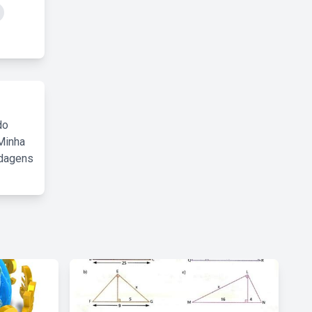
do
Minha
rdagens