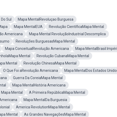
 Do Sul
Mapa MentalRevoluçao Burguesa
Mapa
Mapa MentalEUA
Revolução CientíficaMapa Mental
ão Americana
Mapa Mental RevoluçãoIndustrial Descomplica
esumo
Revoluções BurguesasMapa Mental
Mapa ConceitualRevolução Americana
Mapa MentalBrasil Impér
nholaMapa Mental
Revolução CubanaMapa Mental
apa Mental
Revolução ChinesaMapa Mental
O Que Foi aRevolução Americana
Mapa MentalDos Estados Unido
cana
Guerra Da CoreiaMapa Mental
ntal
Mapa MentalHistória Americana
l Mapa Mental
A Primeira RepúblicaMapa Mental
Americana
Mapa MentalDa Burguesia
lonial
America RevolutionMapa Mental
apa Mental
As Grandes NavegaçõesMapa Mental