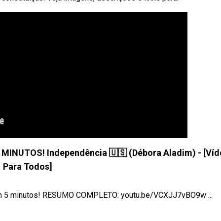
UTOS! Independência 🇺🇸 (Débora Aladim) - [Víd
Para Todos]
m 5 minutos! RESUMO COMPLETO: youtu.be/VCXJJ7vBO9w ...