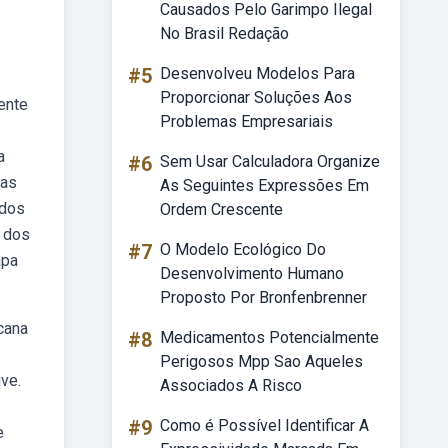
Causados Pelo Garimpo Ilegal
No Brasil Redação
#5
Desenvolveu Modelos Para
Proporcionar Soluções Aos
ente
Problemas Empresariais
a
#6
Sem Usar Calculadora Organize
 as
As Seguintes Expressões Em
ados
Ordem Crescente
a dos
#7
O Modelo Ecológico Do
apa
Desenvolvimento Humano
Proposto Por Bronfenbrenner
cana
#8
Medicamentos Potencialmente
Perigosos Mpp Sao Aqueles
ve.
Associados A Risco
#9
Como é Possível Identificar A
e