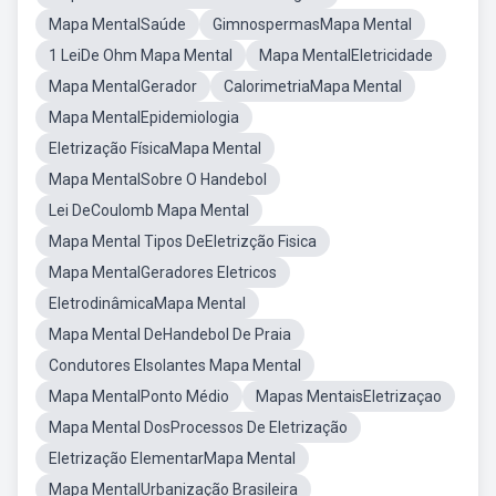
Mapa MentalSaúde
GimnospermasMapa Mental
1 LeiDe Ohm Mapa Mental
Mapa MentalEletricidade
Mapa MentalGerador
CalorimetriaMapa Mental
Mapa MentalEpidemiologia
Eletrização FísicaMapa Mental
Mapa MentalSobre O Handebol
Lei DeCoulomb Mapa Mental
Mapa Mental Tipos DeEletrizção Fisica
Mapa MentalGeradores Eletricos
EletrodinâmicaMapa Mental
Mapa Mental DeHandebol De Praia
Condutores EIsolantes Mapa Mental
Mapa MentalPonto Médio
Mapas MentaisEletrizaçao
Mapa Mental DosProcessos De Eletrização
Eletrização ElementarMapa Mental
Mapa MentalUrbanização Brasileira