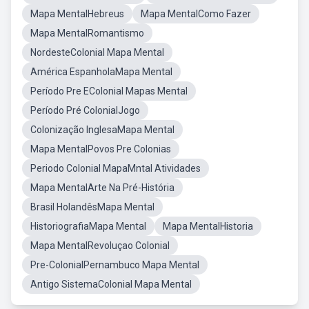
Mapa MentalHebreus
Mapa MentalComo Fazer
Mapa MentalRomantismo
NordesteColonial Mapa Mental
América EspanholaMapa Mental
Período Pre EColonial Mapas Mental
Período Pré ColonialJogo
Colonização InglesaMapa Mental
Mapa MentalPovos Pre Colonias
Periodo Colonial MapaMntal Atividades
Mapa MentalArte Na Pré-História
Brasil HolandêsMapa Mental
HistoriografiaMapa Mental
Mapa MentalHistoria
Mapa MentalRevoluçao Colonial
Pre-ColonialPernambuco Mapa Mental
Antigo SistemaColonial Mapa Mental