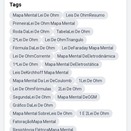
Tags
Mapa Mental Lei De Ohm
Leis De OhmResumo
PrimeiraLei De Ohm Mapa Mental
Roda DaLei De Ohm
TabelaLei De Ohm
2ªLei De Ohm
Lei De OhmTriangulo
Fórmula DaLei De Ohm
Lei DeFaraday Mapa Mental
Lei De OhmCorrente
Mapa Mental DeEletrodinâmica
1ªLei De Ohm
Mapa Mental DeEletrostática
Leis DeKirchhoff Mapa Mental
Mapa Mental Da Lei DeCoulomb
1Lei De Ohm
Lei De OhmFórmulas
2Lei De Ohm
SegundaLei De Ohm
Mapa Mental DeOGM
Gráfico DaLei De Ohm
Mapa Mental SobreLeis De Ohm
1 E 2Lei De Ohm
FatoraçãoMapa Mental
Resistência ElétricaMapa Mental