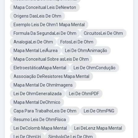
Mapa Conceitual Leis DeNewton
Origens DasLeis De Ohm
Exemplo Leis De Ohm1 Mapa Mental
Formula Da SegundaLei De Ohm
CircuitosLei De Ohm
AnalogiaLei De Ohm
FotosLei De Ohm
Mapa Mental LeiÁurea
Lei De OhmAnimação
Mapa Conceitual Sobre asLeis De Ohm
EletroestáticaMapa Mental
Lei De OhmCondução
Associação DeResistores Mapa Mental
Mapa Mental De OhmImagens
Lei De OhmGeneralizada
Lei De OhmPDF
Mapa Mental DeOhmico
Capa Para TrabalhoLeis De Ohm
Lei De OhmPNG
Resumo Leis De OhmFísica
Lei DeColomb Mapa Mental
Lei DeLenz Mapa Mental
Lei De OhmUri
SímboloDe Lei De Ohm