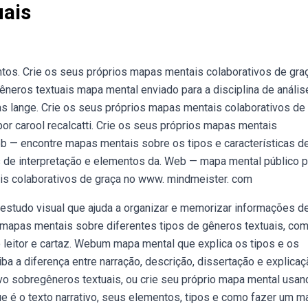
ais
tos. Crie os seus próprios mapas mentais colaborativos de gra
neros textuais mapa mental enviado para a disciplina de anális
as lange. Crie os seus próprios mapas mentais colaborativos de
 carool recalcatti. Crie os seus próprios mapas mentais
b — encontre mapas mentais sobre os tipos e características d
cios de interpretação e elementos da. Web — mapa mental público 
ais colaborativos de graça no www. mindmeister. com
estudo visual que ajuda a organizar e memorizar informações d
e mapas mentais sobre diferentes tipos de gêneros textuais, co
 do leitor e cartaz. Webum mapa mental que explica os tipos e os
ba a diferença entre narração, descrição, dissertação e explicaçã
o sobregêneros textuais, ou crie seu próprio mapa mental usan
 é o texto narrativo, seus elementos, tipos e como fazer um m