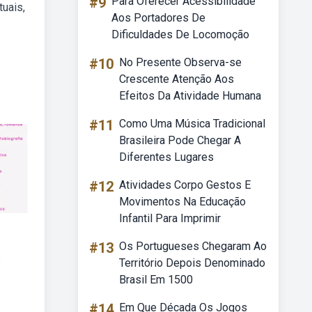
#9
Para Oferecer Acessibilidade
tuais,
Aos Portadores De
Dificuldades De Locomoção
#10
No Presente Observa-se
Crescente Atenção Aos
Efeitos Da Atividade Humana
#11
Como Uma Música Tradicional
Brasileira Pode Chegar A
Diferentes Lugares
#12
Atividades Corpo Gestos E
Movimentos Na Educação
Infantil Para Imprimir
#13
Os Portugueses Chegaram Ao
:
Território Depois Denominado
Brasil Em 1500
#14
Em Que Década Os Jogos