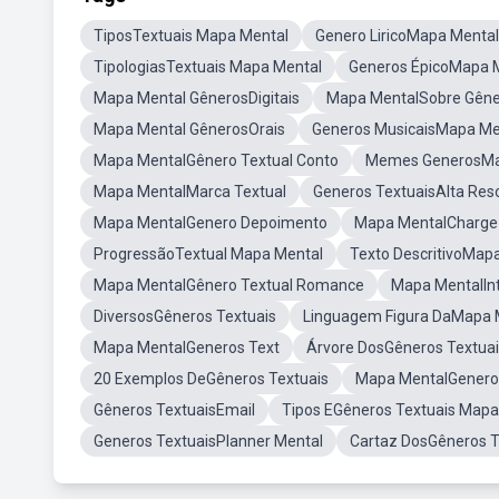
TiposTextuais Mapa Mental
Genero LiricoMapa Mental
TipologiasTextuais Mapa Mental
Generos ÉpicoMapa 
Mapa Mental GênerosDigitais
Mapa MentalSobre Gêne
Mapa Mental GênerosOrais
Generos MusicaisMapa Me
Mapa MentalGênero Textual Conto
Memes GenerosMa
Mapa MentalMarca Textual
Generos TextuaisAlta Res
Mapa MentalGenero Depoimento
Mapa MentalCharge
ProgressãoTextual Mapa Mental
Texto DescritivoMap
Mapa MentalGênero Textual Romance
Mapa MentalInt
DiversosGêneros Textuais
Linguagem Figura DaMapa 
Mapa MentalGeneros Text
Árvore DosGêneros Textua
20 Exemplos DeGêneros Textuais
Mapa MentalGenero 
Gêneros TextuaisEmail
Tipos EGêneros Textuais Mapa
Generos TextuaisPlanner Mental
Cartaz DosGêneros T