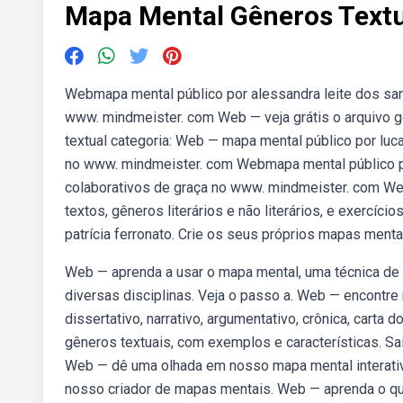
Mapa Mental Gêneros Textu
Webmapa mental público por alessandra leite dos san
www. mindmeister. com Web — veja grátis o arquivo gê
textual categoria: Web — mapa mental público por luc
no www. mindmeister. com Webmapa mental público por
colaborativos de graça no www. mindmeister. com We
textos, gêneros literários e não literários, e exercí
patrícia ferronato. Crie os seus próprios mapas ment
Web — aprenda a usar o mapa mental, uma técnica de 
diversas disciplinas. Veja o passo a. Web — encontr
dissertativo, narrativo, argumentativo, crônica, carta
gêneros textuais, com exemplos e características. Sai
Web — dê uma olhada em nosso mapa mental interativ
nosso criador de mapas mentais. Web — aprenda o que