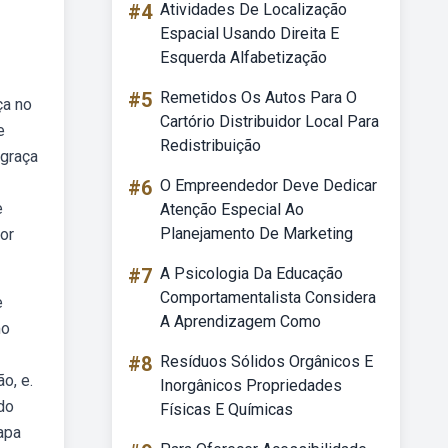
#4
Atividades De Localização
Espacial Usando Direita E
Esquerda Alfabetização
#5
Remetidos Os Autos Para O
ça no
Cartório Distribuidor Local Para
e
Redistribuição
 graça
#6
O Empreendedor Deve Dedicar
e
Atenção Especial Ao
Planejamento De Marketing
por
#7
A Psicologia Da Educação
Comportamentalista Considera
e
A Aprendizagem Como
mo
#8
Resíduos Sólidos Orgânicos E
o, e.
Inorgânicos Propriedades
do
Físicas E Químicas
apa