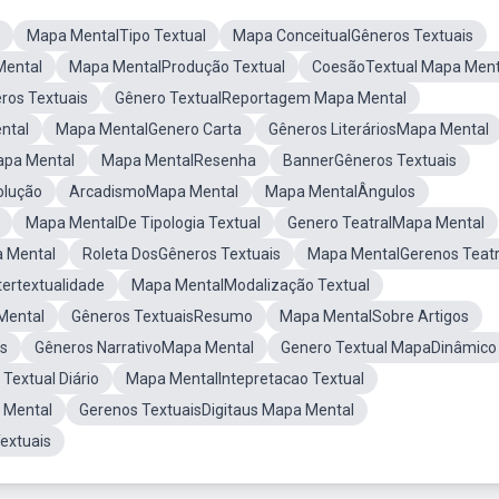
Mapa MentalTipo Textual
Mapa ConceitualGêneros Textuais
Mental
Mapa MentalProdução Textual
CoesãoTextual Mapa Ment
ros Textuais
Gênero TextualReportagem Mapa Mental
ntal
Mapa MentalGenero Carta
Gêneros LiteráriosMapa Mental
pa Mental
Mapa MentalResenha
BannerGêneros Textuais
olução
ArcadismoMapa Mental
Mapa MentalÂngulos
Mapa MentalDe Tipologia Textual
Genero TeatralMapa Mental
a Mental
Roleta DosGêneros Textuais
Mapa MentalGerenos Teatr
ertextualidade
Mapa MentalModalização Textual
Mental
Gêneros TextuaisResumo
Mapa MentalSobre Artigos
is
Gêneros NarrativoMapa Mental
Genero Textual MapaDinâmico
Textual Diário
Mapa MentalIntepretacao Textual
 Mental
Gerenos TextuaisDigitaus Mapa Mental
extuais