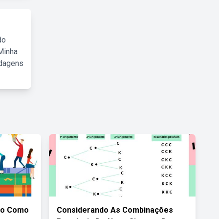
do
Minha
rdagens
to Como
Considerando As Combinações