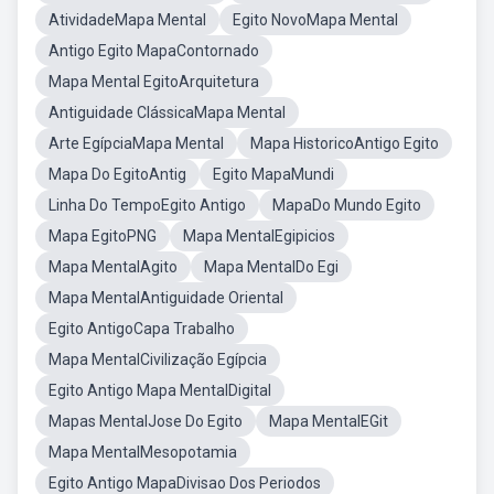
AtividadeMapa Mental
Egito NovoMapa Mental
Antigo Egito MapaContornado
Mapa Mental EgitoArquitetura
Antiguidade ClássicaMapa Mental
Arte EgípciaMapa Mental
Mapa HistoricoAntigo Egito
Mapa Do EgitoAntig
Egito MapaMundi
Linha Do TempoEgito Antigo
MapaDo Mundo Egito
Mapa EgitoPNG
Mapa MentalEgipicios
Mapa MentalAgito
Mapa MentalDo Egi
Mapa MentalAntiguidade Oriental
Egito AntigoCapa Trabalho
Mapa MentalCivilização Egípcia
Egito Antigo Mapa MentalDigital
Mapas MentalJose Do Egito
Mapa MentalEGit
Mapa MentalMesopotamia
Egito Antigo MapaDivisao Dos Periodos